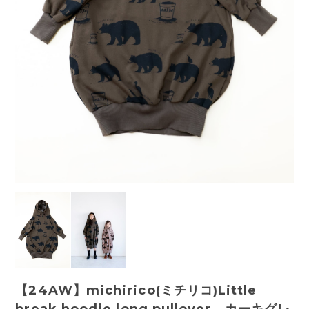
【24AW】michirico(ミチリコ)Little