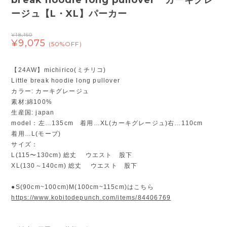
break hoodie long pullover カーキグレ
ージュ【L・XL】パーカー
¥18,150
¥9,075
(50%OFF)
【24AW】michirico(ミチリコ)
Little break hoodie long pullover
カラー: カーキグレージュ
素材:綿100%
生産国: japan
model：左…135cm 着用…XL(カーキグレージュ)右…110cm
着用…L(モーブ)
サイズ：
L(115〜130cm) 総丈 ウエスト 股下
XL(130～140cm) 総丈 ウエスト 股下
●S(90cm~100cm)M(100cm~115cm)はこちら
https://www.kobitodepunch.com/items/84406769