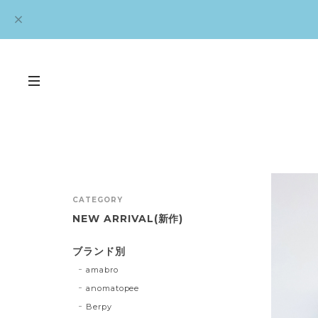
CATEGORY
NEW ARRIVAL(新作)
ブランド別
amabro
anomatopee
Berpy