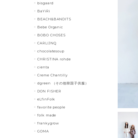
bisgaard
BaYiRi
BEACH&BANDITS
Bebe Organic
BOBO CHOSES
CARLIJNQ
chocolatesoup
CHRISTINA rohde
cienta
Creme Chantilly
dgreen （その他韓国子供服）
DON FISHER
eLfinFolk
favorite people
folk made
frankygrow
GOMA