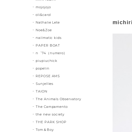
mojojojo
oli&carol
michir
Nathalie Lete
Noe&Zoe
nailmatic kids
PAPER BOAT
n゜74（numero)
piupiuchick
popelin
REPOSE AMS
Sunjellies
TAION
The Animals Observatory
The Campamento
the new society
THE PARK SHOP
Tom＆Boy