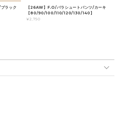
/ブラック
【26AW】F.O/パラシュートパンツ/カーキ
】
【80/90/100/110/120/130/140】
¥2,750