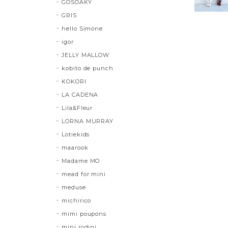
GOSOAKY
GRIS
hello Simone
igor
JELLY MALLOW
kobito de punch
KOKORI
LA CADENA
Lila&Fleur
LORNA MURRAY
Lotiekids
maarook
Madame MO
mead for mini
meduse
michirico
mimi poupons
mini rodini