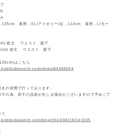
ーブ
0%
an
…135cm 着用…XL(アイボリー)右…110cm 着用…L(モー
00cm) 総丈 ウエスト 股下
15cm) 総丈 ウエスト 股下
~130cm)はこちら
w.kobitodepunch.com/items/84406554
置きの状態で行っております。
採寸の為、若干の誤差が生じる場合がございますので予めご了
いて
w.kobitodepunch.com/blog/2024/08/19/143335
て