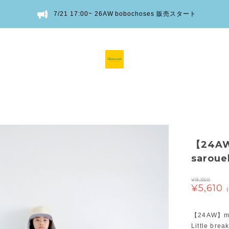
7/21 17:00~ 26AW bobochoses 販売スタート
【24AW
sarou
¥9,350
¥5,610
【24AW】mi
Little brea