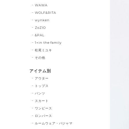
WAWA
WOLF&RITA
wynken
ZoZIO
&PAL
1+in the family
松尾ミユキ
その他
アイテム別
アウター
トップス
パンツ
スカート
ワンピース
ロンパース
ルームウェア・パジャマ