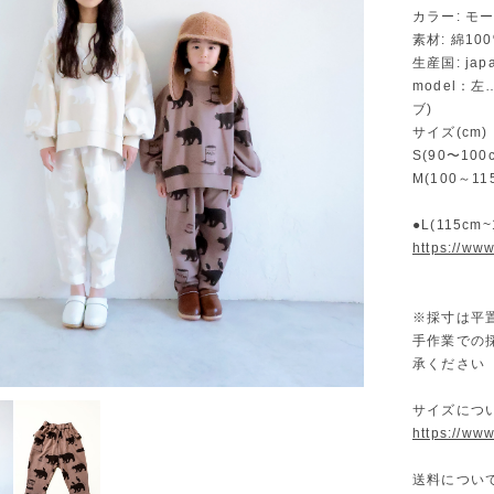
カラー: モ
素材: 綿10
生産国: jap
model：左
ブ)
サイズ(cm)
S(90〜1
M(100～1
●L(115cm
https://ww
※採寸は平
手作業での
承ください
サイズにつ
https://ww
送料につい