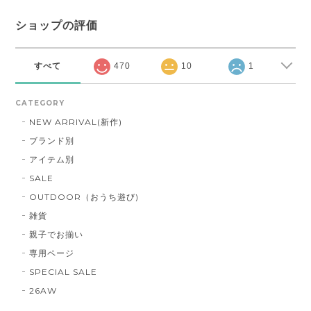
ショップの評価
すべて
470
10
1
CATEGORY
NEW ARRIVAL(新作)
ブランド別
アイテム別
SALE
OUTDOOR（おうち遊び)
雑貨
親子でお揃い
専用ページ
SPECIAL SALE
26AW