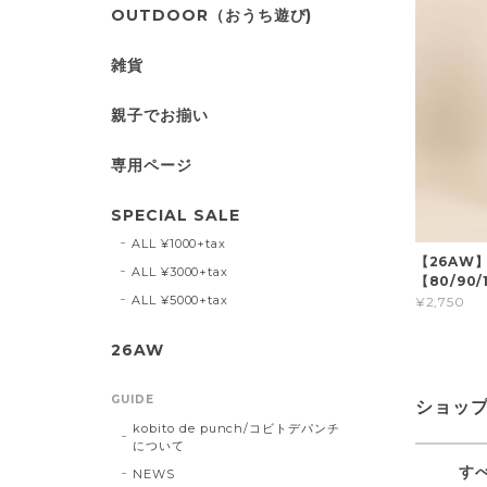
OUTDOOR（おうち遊び)
雑貨
親子でお揃い
専用ページ
SPECIAL SALE
ALL ¥1000+tax
【26AW
ALL ¥3000+tax
【80/90/1
ALL ¥5000+tax
¥2,750
26AW
GUIDE
ショッ
kobito de punch/コビトデパンチ
について
す
NEWS