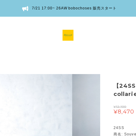
7/21 17:00~ 26AW bobochoses 販売スタート
【24SS
collar
¥12,100
¥8,470
24SS
商名: Souven