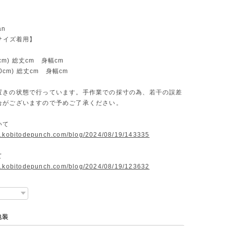
カ
an
【サイズ着用】
0cm) 総丈cm 身幅cm
40cm) 総丈cm 身幅cm
置きの状態で行っています。手作業での採寸の為、若干の誤差
合がございますので予めご了承ください。
いて
w.kobitodepunch.com/blog/2024/08/19/143335
て
w.kobitodepunch.com/blog/2024/08/19/123632
包装