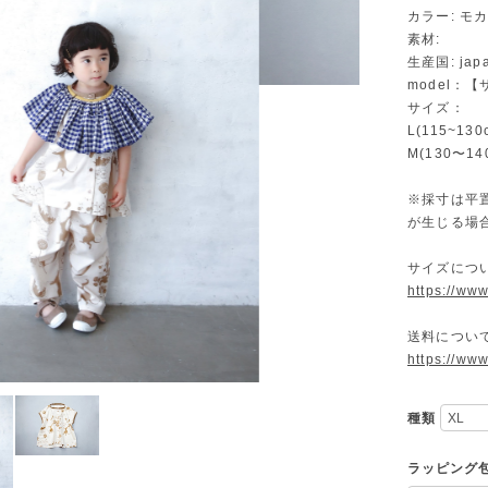
カラー: モ
素材:
生産国: jap
model：
サイズ：
L(115~13
M(130〜1
※採寸は平
が生じる場
サイズにつ
https://ww
送料につい
https://ww
種類
ラッピング