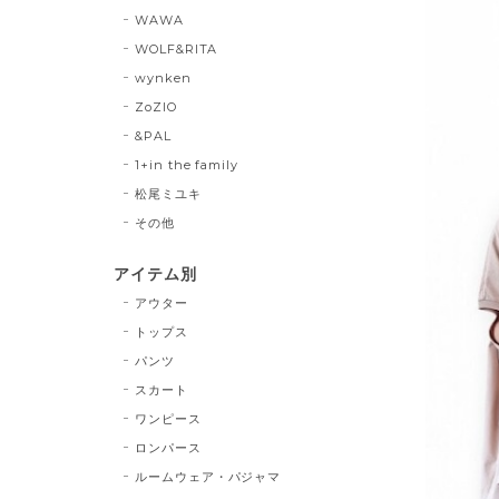
WAWA
WOLF&RITA
wynken
ZoZIO
&PAL
1+in the family
松尾ミユキ
その他
アイテム別
アウター
トップス
パンツ
スカート
ワンピース
ロンパース
ルームウェア・パジャマ