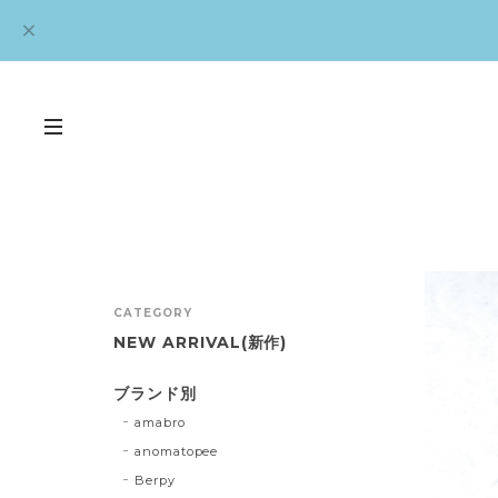
CATEGORY
NEW ARRIVAL(新作)
ブランド別
amabro
anomatopee
Berpy