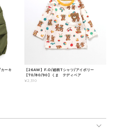
/カーキ
【26AW】F.O/総柄Tシャツ/アイボリー
】
【70/80/90】くま テディベア
¥2,310