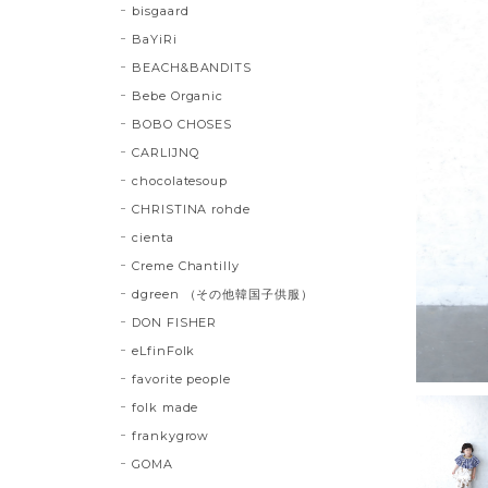
bisgaard
BaYiRi
BEACH&BANDITS
Bebe Organic
BOBO CHOSES
CARLIJNQ
chocolatesoup
CHRISTINA rohde
cienta
Creme Chantilly
dgreen （その他韓国子供服）
DON FISHER
eLfinFolk
favorite people
folk made
frankygrow
GOMA