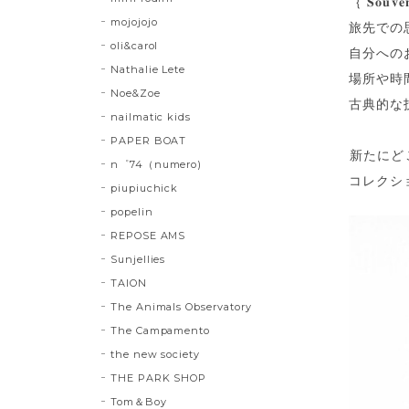
｛ 𝐒𝐨𝐮𝐯𝐞
mojojojo
旅先での
oli&carol
自分への
Nathalie Lete
場所や時
Noe&Zoe
古典的な
nailmatic kids
PAPER BOAT
⁡新たに
n゜74（numero)
コレクシ
piupiuchick
popelin
REPOSE AMS
Sunjellies
TAION
The Animals Observatory
The Campamento
the new society
THE PARK SHOP
Tom＆Boy