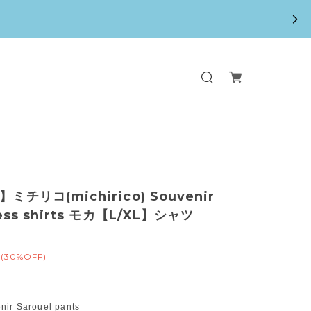
】ミチリコ(michirico) Souvenir
iess shirts モカ【L/XL】シャツ
(30%OFF)
ir Sarouel pants