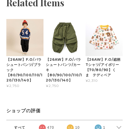
Related Items
【26AW】F.O/パラ
【26AW】F.O/パラ
【26AW】F.O/総柄
シュートパンツ/ブラ
シュートパンツ/カー
Tシャツ/アイボリー
ック
キ
【70/80/90】く
【80/90/100/110/1
【80/90/100/110/1
ま テディベア
20/130/140】
20/130/140】
¥2,310
¥2,750
¥2,750
ショップの評価
すべて
470
10
1