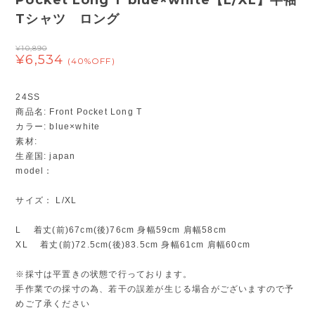
Pocket Long T blue×white【L/XL】半袖
Tシャツ ロング
¥10,890
¥6,534
(40%OFF)
24SS
商品名: Front Pocket Long T
カラー: blue×white
素材:
生産国: japan
model：
サイズ： L/XL
L 着丈(前)67cm(後)76cm 身幅59cm 肩幅58cm
XL 着丈(前)72.5cm(後)83.5cm 身幅61cm 肩幅60cm
※採寸は平置きの状態で行っております。
手作業での採寸の為、若干の誤差が生じる場合がございますので予
めご了承ください