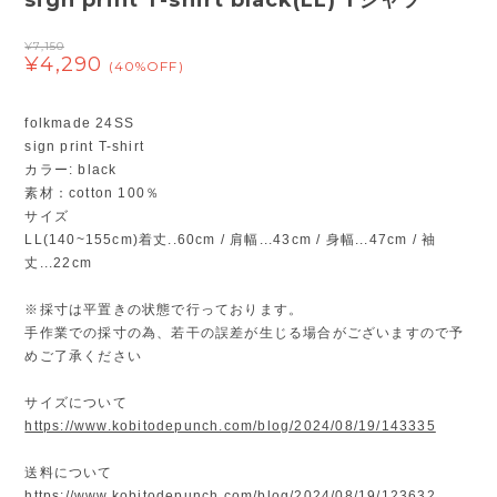
¥7,150
¥4,290
(40%OFF)
folkmade 24SS
sign print T-shirt
カラー: black
素材：cotton 100％
サイズ
LL(140~155cm)着丈..60cm / 肩幅...43cm / 身幅...47cm / 袖
丈...22cm
※採寸は平置きの状態で行っております。
手作業での採寸の為、若干の誤差が生じる場合がございますので予
めご了承ください
サイズについて
https://www.kobitodepunch.com/blog/2024/08/19/143335
送料について
https://www.kobitodepunch.com/blog/2024/08/19/123632