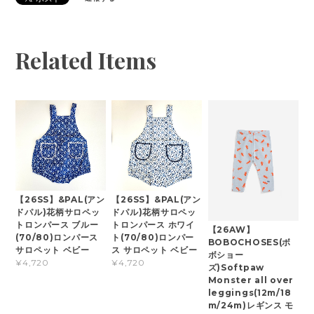
Related Items
【26SS】&PAL(アン
【26SS】&PAL(アン
ドパル)花柄サロペッ
ドパル)花柄サロペッ
トロンパース ブルー
トロンパース ホワイ
【26AW】
(70/80)ロンパース
ト(70/80)ロンパー
BOBOCHOSES(ボ
サロペット ベビー
ス サロペット ベビー
ボショー
¥4,720
¥4,720
ズ)Softpaw
Monster all over
leggings(12m/18
m/24m)レギンス モ