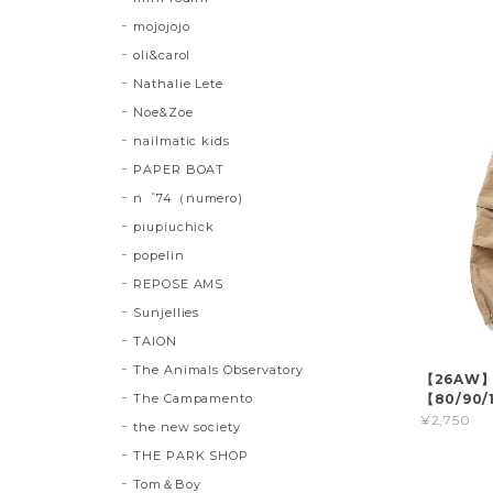
mojojojo
oli&carol
Nathalie Lete
Noe&Zoe
nailmatic kids
PAPER BOAT
n゜74（numero)
piupiuchick
popelin
REPOSE AMS
Sunjellies
TAION
The Animals Observatory
【26AW
【80/90/1
The Campamento
¥2,750
the new society
THE PARK SHOP
Tom＆Boy