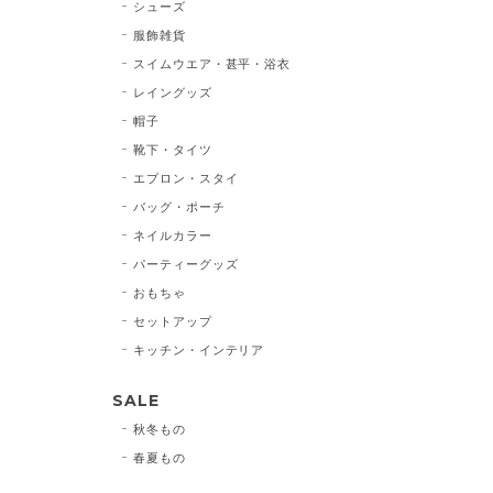
シューズ
服飾雑貨
スイムウエア・甚平・浴衣
レイングッズ
帽子
靴下・タイツ
エプロン・スタイ
バッグ・ポーチ
ネイルカラー
パーティーグッズ
おもちゃ
セットアップ
キッチン・インテリア
SALE
秋冬もの
春夏もの