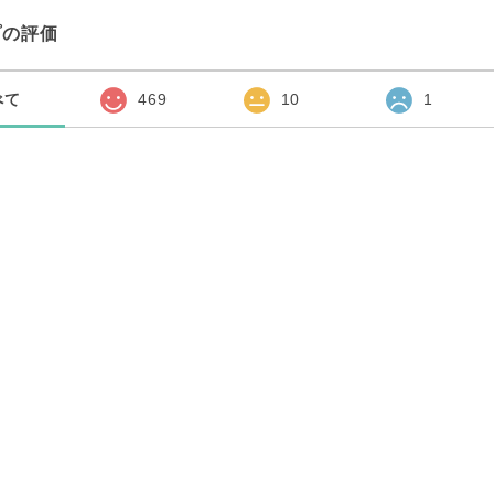
プの評価
べて
469
10
1