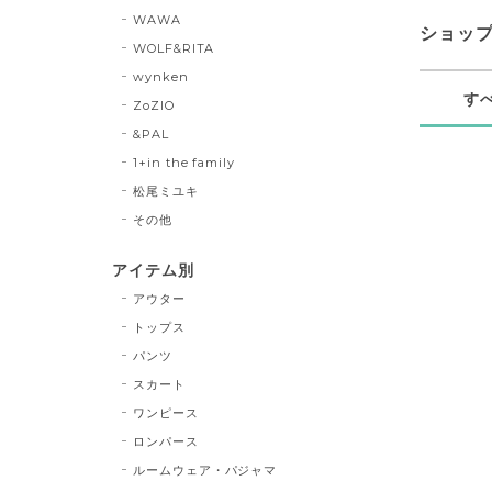
WAWA
ショッ
WOLF&RITA
wynken
す
ZoZIO
&PAL
1+in the family
松尾ミユキ
その他
アイテム別
アウター
トップス
パンツ
スカート
ワンピース
ロンパース
ルームウェア・パジャマ