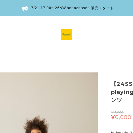
7/21 17:00~ 26AW bobochoses 販売スタート
【24S
playin
ンツ
¥11,000
¥6,600