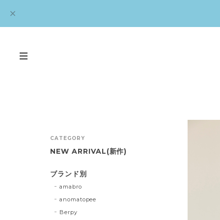
CATEGORY
NEW ARRIVAL(新作)
ブランド別
amabro
anomatopee
Berpy