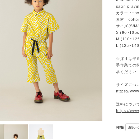
folkmade 
satin playi
カラー：sax 
素材：cotto
サイズ(S/M/
S (90~10
M (110~1
L (125~1
※採寸は平
手作業での
承ください
サイズにつ
https://ww
送料につい
https://ww
種類