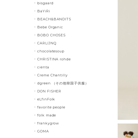
bisgaard
BaYiRi
BEACH&BANDITS
Bebe Organic
BOBO CHOSES
CARLIJNQ
chocolatesoup
CHRISTINA rohde
cienta
Creme Chantilly
dgreen （その他韓国子供服）
DON FISHER
eLfinFolk
favorite people
folk made
frankygrow
GOMA