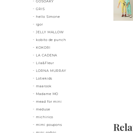
GOSOAKY
GRIS
hello Simone
igor
JELLY MALLOW
kobito de punch
KOKORI
LA CADENA
Lila&Fleur
LORNA MURRAY
Lotiekids
maarook
Madame MO
mead for mini
meduse
michirico
Rela
mimi poupons
mini rodini