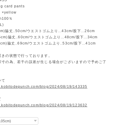
24SS
ng card pants
×yellow
n100％
L)
5cm)脇丈..50cm/ウエストゴム上り...43cm/股下...26cm
25cm)脇丈..60cm/ウエストゴム上り...48cm/股下...34cm
40cm)脇丈..69cm/ウエストゴム上り..53cm/股下...41cm
置きの状態で行っております。
採寸の為、若干の誤差が生じる場合がございますので予めご了
いて
w.kobitodepunch.com/blog/2024/08/19/143335
て
w.kobitodepunch.com/blog/2024/08/19/123632