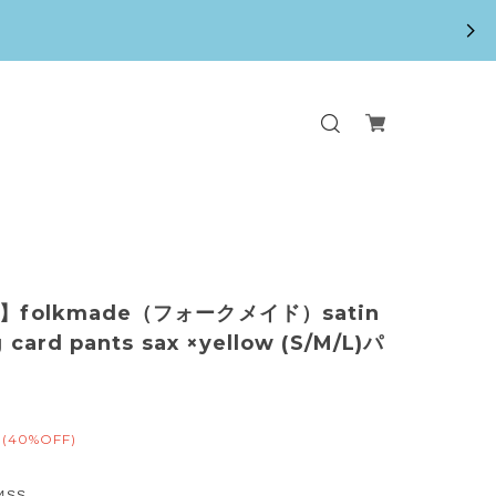
S】folkmade（フォークメイド）satin
g card pants sax ×yellow (S/M/L)パ
(40%OFF)