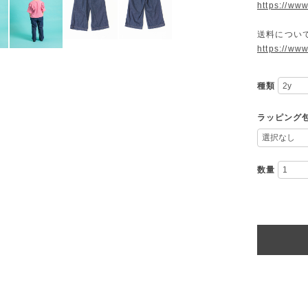
https://ww
送料につい
https://ww
種類
ラッピング
数量