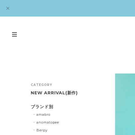
CATEGORY
NEW ARRIVAL(新作)
ブランド別
amabro
anomatopee
Berpy