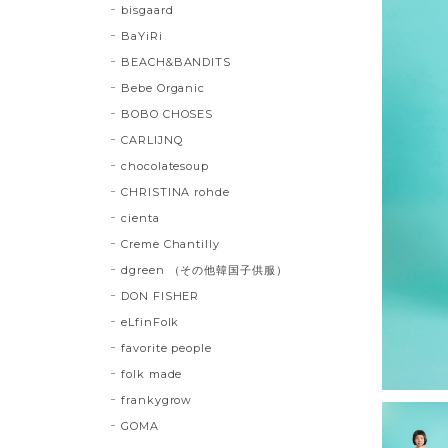
bisgaard
BaYiRi
BEACH&BANDITS
Bebe Organic
BOBO CHOSES
CARLIJNQ
chocolatesoup
CHRISTINA rohde
cienta
Creme Chantilly
dgreen （その他韓国子供服）
DON FISHER
eLfinFolk
favorite people
folk made
frankygrow
GOMA