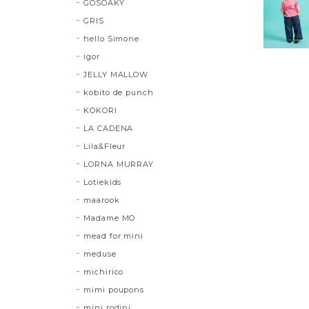
GOSOAKY
GRIS
hello Simone
igor
JELLY MALLOW
kobito de punch
KOKORI
LA CADENA
Lila&Fleur
LORNA MURRAY
Lotiekids
maarook
Madame MO
mead for mini
meduse
michirico
mimi poupons
mini rodini