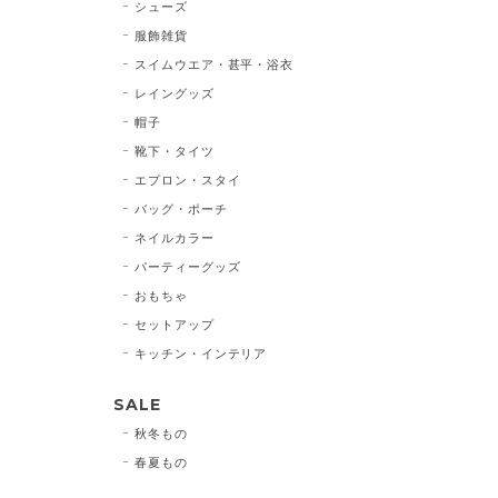
シューズ
服飾雑貨
スイムウエア・甚平・浴衣
レイングッズ
帽子
靴下・タイツ
エプロン・スタイ
バッグ・ポーチ
ネイルカラー
パーティーグッズ
おもちゃ
セットアップ
キッチン・インテリア
SALE
秋冬もの
春夏もの