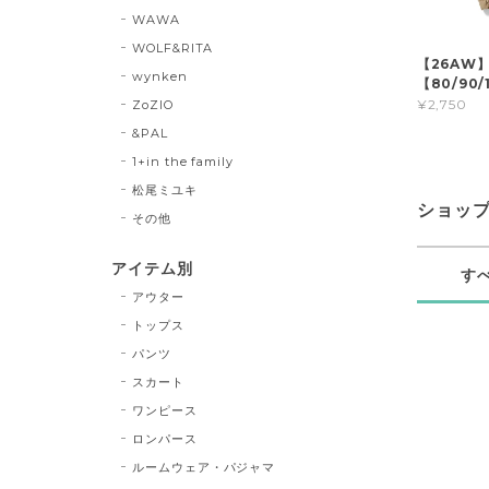
WAWA
WOLF&RITA
【26AW
wynken
【80/90/1
¥2,750
ZoZIO
&PAL
1+in the family
松尾ミユキ
ショッ
その他
アイテム別
す
アウター
トップス
パンツ
スカート
ワンピース
ロンパース
ルームウェア・パジャマ