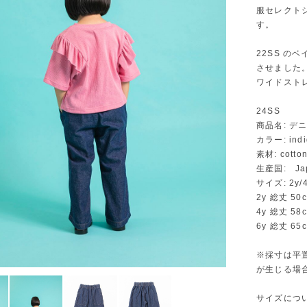
服セレクト
す。
22SS 
させました
ワイドスト
24SS
商品名: デ
カラー: indi
素材: cotto
生産国: Ja
サイズ: 2y/4
2y 総丈 50
4y 総丈 58
6y 総丈 65
※採寸は平
が生じる場
サイズにつ