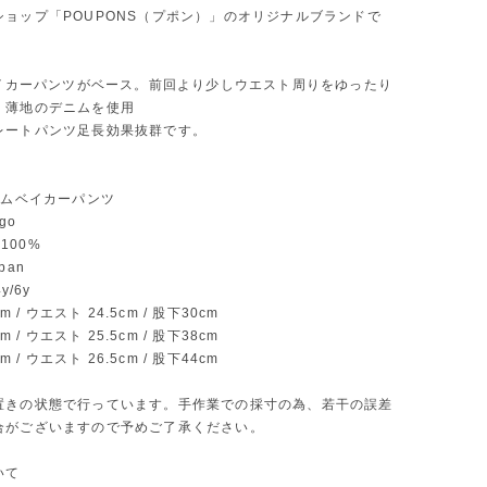
ショップ「POUPONS（プポン）」のオリジナルブランドで
のベイカーパンツがベース。前回より少しウエスト周りをゆったり
。薄地のデニムを使用
レートパンツ足長効果抜群です。
ニムベイカーパンツ
go
n100%
pan
y/6y
cm / ウエスト 24.5cm / 股下30cm
cm / ウエスト 25.5cm / 股下38cm
cm / ウエスト 26.5cm / 股下44cm
置きの状態で行っています。手作業での採寸の為、若干の誤差
合がございますので予めご了承ください。
いて