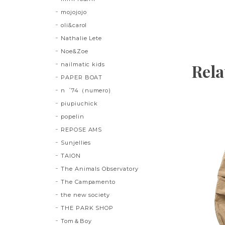
mojojojo
oli&carol
Nathalie Lete
Noe&Zoe
Rela
nailmatic kids
PAPER BOAT
n゜74（numero)
piupiuchick
popelin
REPOSE AMS
Sunjellies
TAION
The Animals Observatory
The Campamento
the new society
THE PARK SHOP
Tom＆Boy