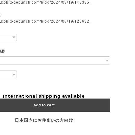
w.kobitodepunch.com/blog/2024/08/19/143335
て
w.kobitodepunch.com/blog/2024/08/19/123632
包装
International shipping available
Add to cart
日本国内にお住まいの方向け