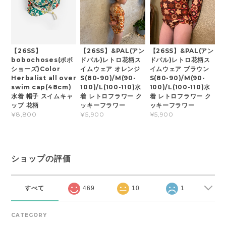
【26SS】
【26SS】&PAL(アン
【26SS】&PAL(アン
bobochoses(ボボ
ドパル)レトロ花柄ス
ドパル)レトロ花柄ス
ショーズ)Color
イムウェア オレンジ
イムウェア ブラウン
Herbalist all over
S(80-90)/M(90-
S(80-90)/M(90-
swim cap(48cm)
100)/L(100-110)水
100)/L(100-110)水
水着 帽子 スイムキャ
着 レトロフラワー ク
着 レトロフラワー ク
ップ 花柄
ッキーフラワー
ッキーフラワー
¥8,800
¥5,900
¥5,900
ショップの評価
すべて
469
10
1
CATEGORY