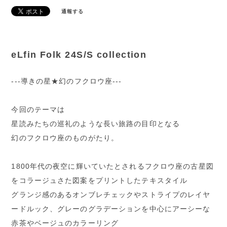
通報する
eLfin Folk 24S/S collection
---導きの星★幻のフクロウ座---
今回のテーマは
星読みたちの巡礼のような長い旅路の目印となる
幻のフクロウ座のものがたり。
1800年代の夜空に輝いていたとされるフクロウ座の古星図
をコラージュさた図案をプリントしたテキスタイル
グランジ感のあるオンブレチェックやストライプのレイヤ
ードルック、グレーのグラデーションを中心にアーシーな
赤茶やベージュのカラーリング