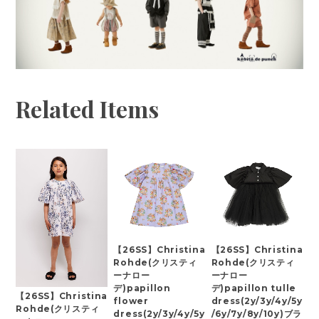
Related Items
【26SS】Christina
【26SS】Christina
Rohde(クリスティ
Rohde(クリスティ
ーナロー
ーナロー
デ)papillon
デ)papillon tulle
【26SS】Christina
flower
dress(2y/3y/4y/5y
Rohde(クリスティ
dress(2y/3y/4y/5y
/6y/7y/8y/10y)ブラ