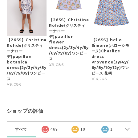
【26SS】Christina
Rohde(クリスティ
ーナロー
デ)papillon
【26SS】Christina
【26SS】hello
flower
Rohde(クリスティ
Simone(ハローシモ
dress(2y/3y/4y/5y
ーナロー
ーヌ)Charlize
/6y/7y/8y)ワンピー
デ)papillon
dress
ス
botanical
Provence(3y/4y/
¥9,086
dress(2y/3y/4y/5y
6y/8y/10y12y)ワン
/6y/7y/8y)ワンピー
ピース 花柄
ス
¥14,245
¥9,086
ショップの評価
すべて
469
10
1