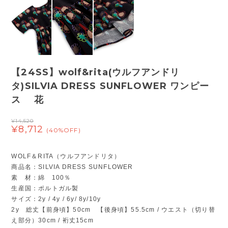
【24SS】wolf&rita(ウルフアンドリ
タ)SILVIA DRESS SUNFLOWER ワンピー
ス 花
¥14,520
¥8,712
(40%OFF)
WOLF＆RITA（ウルフアンドリタ）
商品名：SILVIA DRESS SUNFLOWER
素 材：綿 100％
生産国：ポルトガル製
サイズ：2y / 4y / 6y/ 8y/10y
2y 総丈【前身頃】50cm 【後身頃】55.5cm / ウエスト（切り替
え部分）30cm / 裄丈15cm