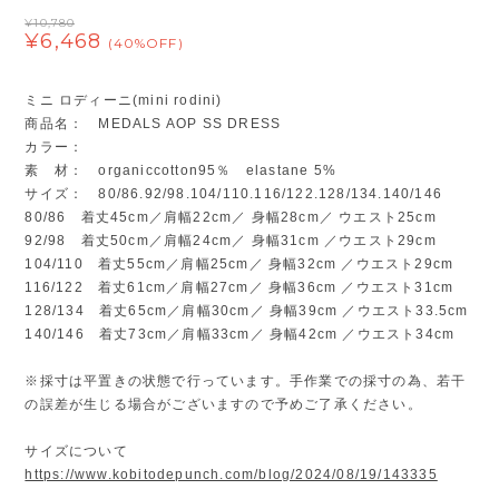
¥10,780
¥6,468
(40%OFF)
ミニ ロディーニ(mini rodini)
商品名： MEDALS AOP SS DRESS
カラー：
素 材： organiccotton95％ elastane 5%
サイズ： 80/86.92/98.104/110.116/122.128/134.140/146
80/86 着丈45cm／肩幅22cm／ 身幅28cm／ ウエスト25cm
92/98 着丈50cm／肩幅24cm／ 身幅31cm ／ウエスト29cm
104/110 着丈55cm／肩幅25cm／ 身幅32cm ／ウエスト29cm
116/122 着丈61cm／肩幅27cm／ 身幅36cm ／ウエスト31cm
128/134 着丈65cm／肩幅30cm／ 身幅39cm ／ウエスト33.5cm
140/146 着丈73cm／肩幅33cm／ 身幅42cm ／ウエスト34cm
※採寸は平置きの状態で行っています。手作業での採寸の為、若干
の誤差が生じる場合がございますので予めご了承ください。
サイズについて
https://www.kobitodepunch.com/blog/2024/08/19/143335