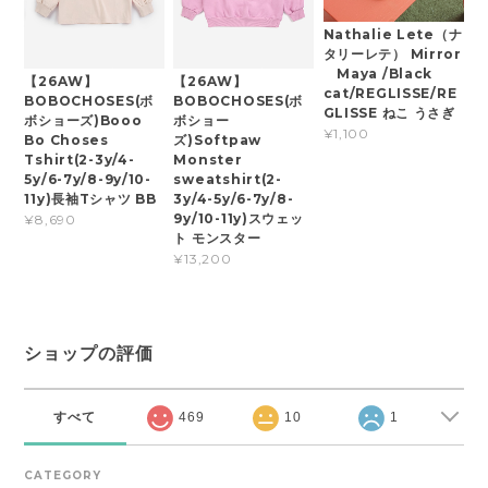
Nathalie Lete（ナ
タリーレテ） Mirror
Maya /Black
【26AW】
【26AW】
cat/REGLISSE/RE
BOBOCHOSES(ボ
BOBOCHOSES(ボ
GLISSE ねこ うさぎ
ボショーズ)Booo
ボショー
¥1,100
Bo Choses
ズ)Softpaw
Tshirt(2-3y/4-
Monster
5y/6-7y/8-9y/10-
sweatshirt(2-
11y)長袖Tシャツ BB
3y/4-5y/6-7y/8-
9y/10-11y)スウェッ
¥8,690
ト モンスター
¥13,200
ショップの評価
すべて
469
10
1
CATEGORY