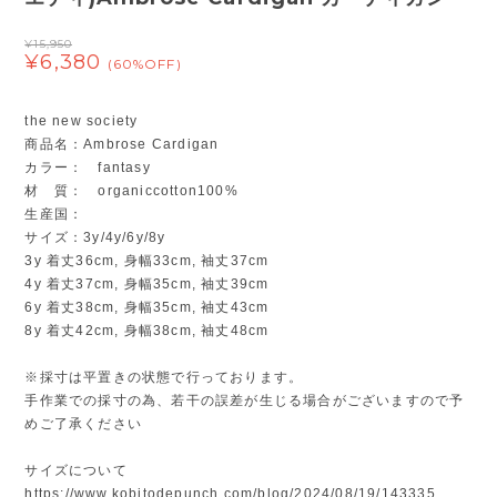
¥15,950
¥6,380
(60%OFF)
the new society
商品名：Ambrose Cardigan
カラー： fantasy
材 質： organiccotton100%
生産国：
サイズ：3y/4y/6y/8y
3y 着丈36cm, 身幅33cm, 袖丈37cm
4y 着丈37cm, 身幅35cm, 袖丈39cm
6y 着丈38cm, 身幅35cm, 袖丈43cm
8y 着丈42cm, 身幅38cm, 袖丈48cm
※採寸は平置きの状態で行っております。
手作業での採寸の為、若干の誤差が生じる場合がございますので予
めご了承ください
サイズについて
https://www.kobitodepunch.com/blog/2024/08/19/143335