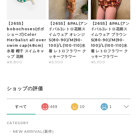
【26SS】
【26SS】&PAL(アン
【26SS】&PAL(アン
bobochoses(ボボ
ドパル)レトロ花柄ス
ドパル)レトロ花柄ス
ショーズ)Color
イムウェア オレンジ
イムウェア ブラウン
Herbalist all over
S(80-90)/M(90-
S(80-90)/M(90-
swim cap(48cm)
100)/L(100-110)水
100)/L(100-110)水
水着 帽子 スイムキャ
着 レトロフラワー ク
着 レトロフラワー ク
ップ 花柄
ッキーフラワー
ッキーフラワー
¥8,800
¥5,900
¥5,900
ショップの評価
すべて
469
10
1
CATEGORY
NEW ARRIVAL(新作)