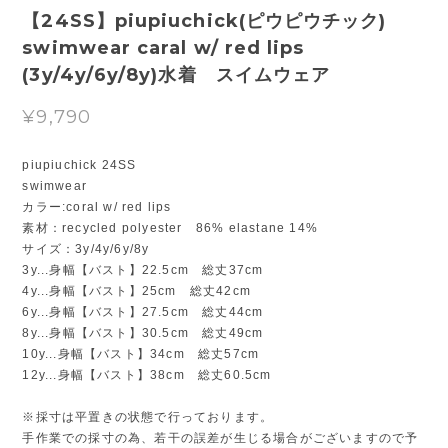
【24SS】piupiuchick(ピウピウチック)
swimwear caral w/ red lips
(3y/4y/6y/8y)水着 スイムウェア
¥9,790
piupiuchick 24SS
swimwear
カラー:coral w/ red lips
素材：recycled polyester 86% elastane 14%
サイズ：3y/4y/6y/8y
3y...身幅【バスト】22.5cm 総丈37cm
4y...身幅【バスト】25cm 総丈42cm
6y...身幅【バスト】27.5cm 総丈44cm
8y...身幅【バスト】30.5cm 総丈49cm
10y...身幅【バスト】34cm 総丈57cm
12y...身幅【バスト】38cm 総丈60.5cm
※採寸は平置きの状態で行っております。
手作業での採寸の為、若干の誤差が生じる場合がございますので予