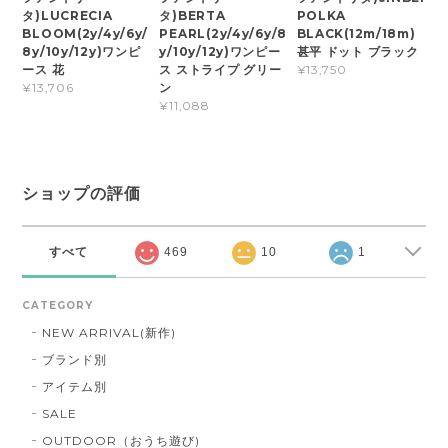
タ)LUCRECIA
タ)BERTA
POLKA
BLOOM(2y/4y/6y/
PEARL(2y/4y/6y/8
BLACK(12m/18m)
8y/10y/12y)ワンピ
y/10y/12y)ワンピー
甚平 ドット ブラック
ース 花
ス ストライプ グリー
¥13,750
ン
¥13,706
¥11,088
ショップの評価
すべて
469
10
1
CATEGORY
NEW ARRIVAL(新作)
ブランド別
アイテム別
SALE
OUTDOOR（おうち遊び)