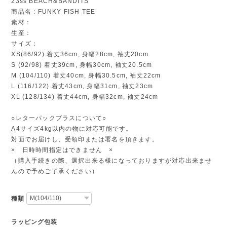
23ss BEACH&BANDITS
商品名 : FUNKY FISH TEE
素材：
生産：
サイズ：
XS(86/92) 着丈36cm, 身幅28cm, 袖丈20cm
S (92/98) 着丈39cm, 身幅30cm, 袖丈20.5cm
M (104/110) 着丈40cm, 身幅30.5cm, 袖丈22cm
L (116/122) 着丈43cm, 身幅31cm, 袖丈23cm
XL (128/134) 着丈44cm, 身幅32cm, 袖丈24cm
○レターパックプラスについて○
A4サイズ4kg以内の物に対応可能です。
対面でお届けし、受領印または署名を頂きます。
× 日時時間指定はできません ×
（購入手続きの際、選択出来る様になっておりますが対応出来ませ
んので予めご了承ください）
種類
ラッピング包装