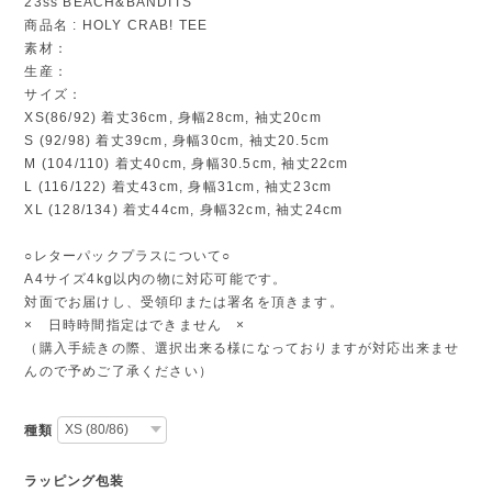
23ss BEACH&BANDITS
商品名 : HOLY CRAB! TEE
素材：
生産：
サイズ：
XS(86/92) 着丈36cm, 身幅28cm, 袖丈20cm
S (92/98) 着丈39cm, 身幅30cm, 袖丈20.5cm
M (104/110) 着丈40cm, 身幅30.5cm, 袖丈22cm
L (116/122) 着丈43cm, 身幅31cm, 袖丈23cm
XL (128/134) 着丈44cm, 身幅32cm, 袖丈24cm
○レターパックプラスについて○
A4サイズ4kg以内の物に対応可能です。
対面でお届けし、受領印または署名を頂きます。
× 日時時間指定はできません ×
（購入手続きの際、選択出来る様になっておりますが対応出来ませ
んので予めご了承ください）
種類
ラッピング包装