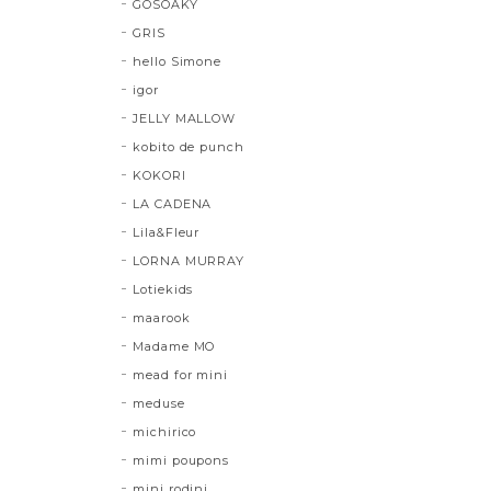
GOSOAKY
GRIS
hello Simone
igor
JELLY MALLOW
kobito de punch
KOKORI
LA CADENA
Lila&Fleur
LORNA MURRAY
Lotiekids
maarook
Madame MO
mead for mini
meduse
michirico
mimi poupons
mini rodini