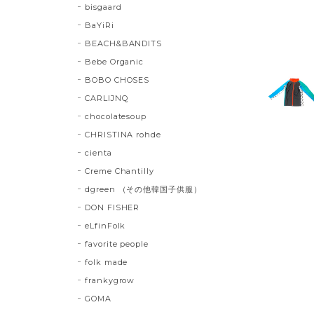
bisgaard
BaYiRi
BEACH&BANDITS
Bebe Organic
BOBO CHOSES
CARLIJNQ
chocolatesoup
CHRISTINA rohde
cienta
Creme Chantilly
dgreen （その他韓国子供服）
DON FISHER
eLfinFolk
favorite people
folk made
frankygrow
GOMA