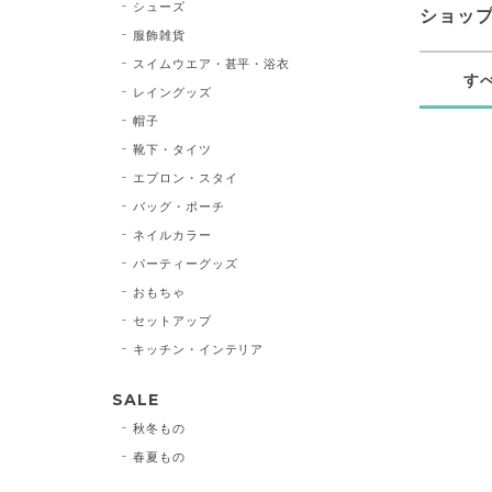
シューズ
ショッ
服飾雑貨
スイムウエア・甚平・浴衣
す
レイングッズ
帽子
靴下・タイツ
エプロン・スタイ
バッグ・ポーチ
ネイルカラー
パーティーグッズ
おもちゃ
セットアップ
キッチン・インテリア
SALE
秋冬もの
春夏もの