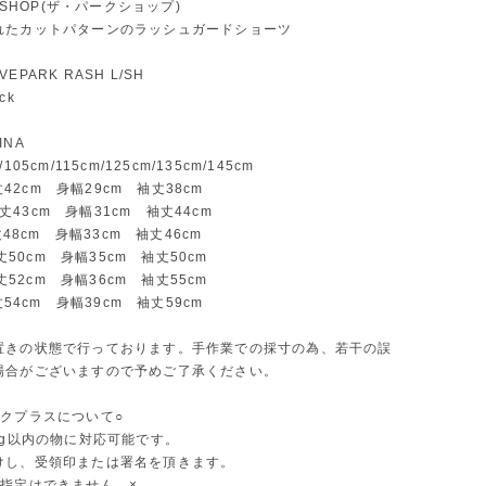
K SHOP(ザ・パークショップ)
れたカットパターンのラッシュガードショーツ
EPARK RASH L/SH
ck
INA
105cm/115cm/125cm/135cm/145cm
 着丈42cm 身幅29cm 袖丈38cm
. 着丈43cm 身幅31cm 袖丈44cm
着丈48cm 身幅33cm 袖丈46cm
.着丈50cm 身幅35cm 袖丈50cm
.着丈52cm 身幅36cm 袖丈55cm
着丈54cm 身幅39cm 袖丈59cm
置きの状態で行っております。手作業での採寸の為、若干の誤
場合がございますので予めご了承ください。
ックプラスについて○
kg以内の物に対応可能です。
けし、受領印または署名を頂きます。
間指定はできません ×