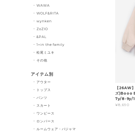
WAWA
WOLF&RITA
wynken
ZoZIO
&PAL
1+in the family
松尾ミユキ
その他
アイテム別
アウター
【26AW】
トップス
ズ)Booo B
パンツ
7y/8-9y
¥8,690
スカート
ワンピース
ロンパース
ルームウェア・パジャマ