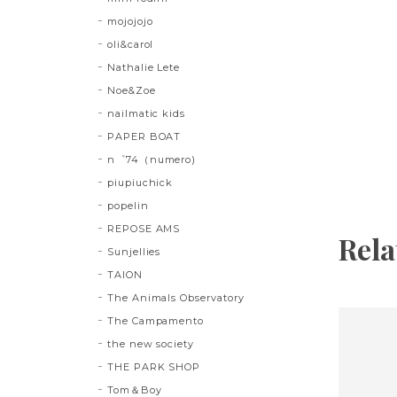
mojojojo
oli&carol
Nathalie Lete
Noe&Zoe
nailmatic kids
PAPER BOAT
n゜74（numero)
piupiuchick
popelin
REPOSE AMS
Rela
Sunjellies
TAION
The Animals Observatory
The Campamento
the new society
THE PARK SHOP
Tom＆Boy