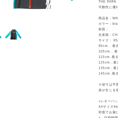
THE PAR
可動性に優
商品名：WAV
カラー：bla
材質：
生産国：CH
サイズ： 95/
95cm...
105cm..
115cm..
125cm..
135cm..
145cm..
※採寸は平
差が生じる
○レターパ
A4サイズ4
対面でお届
× 日時時