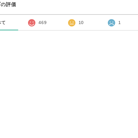
プの評価
べて
469
10
1