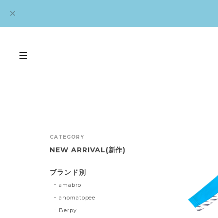
CATEGORY
NEW ARRIVAL(新作)
ブランド別
amabro
anomatopee
Berpy