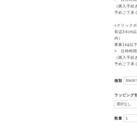
（購入手続
予めご了承
○クリック
長辺34cm
内）
重量1kg以
× 日時時
（購入手続
予めご了承
種類
ラッピング
数量