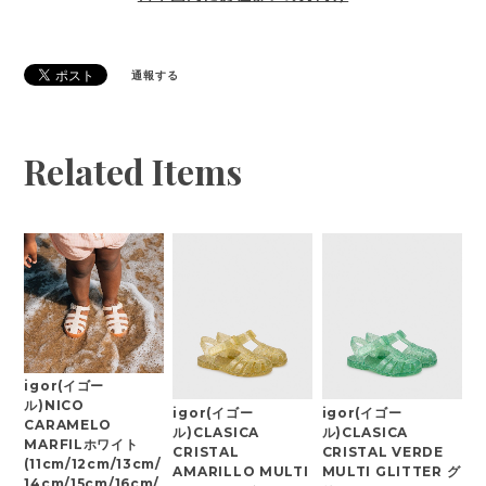
通報する
Related Items
igor(イゴー
ル)NICO
igor(イゴー
igor(イゴー
CARAMELO
ル)CLASICA
ル)CLASICA
MARFILホワイト
CRISTAL
CRISTAL VERDE
(11cm/12cm/13cm/
AMARILLO MULTI
MULTI GLITTER グ
14cm/15cm/16cm/