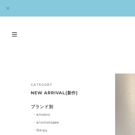
CATEGORY
NEW ARRIVAL(新作)
ブランド別
amabro
anomatopee
Berpy