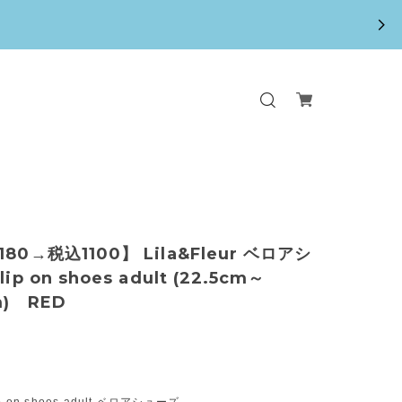
80→税込1100】 Lila&Fleur ベロアシ
ip on shoes adult (22.5cm～
m) RED