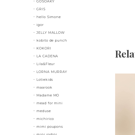
GOSOAKY
GRIS
hello Simone
igor
JELLY MALLOW
kobito de punch
KOKORI
Rela
LA CADENA
Lila&Fleur
LORNA MURRAY
Lotiekids
maarook
Madame MO
mead for mini
meduse
michirico
mimi poupons
mini rodini