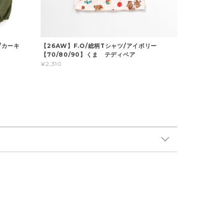
/カーキ
【26AW】F.O/総柄Tシャツ/アイボリー
】
【70/80/90】くま テディベア
¥2,310