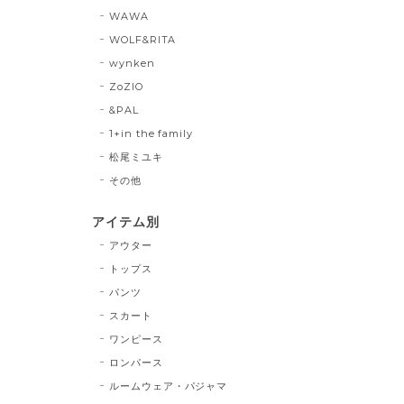
WAWA
WOLF&RITA
wynken
ZoZIO
&PAL
1+in the family
松尾ミユキ
その他
アイテム別
アウター
トップス
パンツ
スカート
ワンピース
ロンパース
ルームウェア・パジャマ