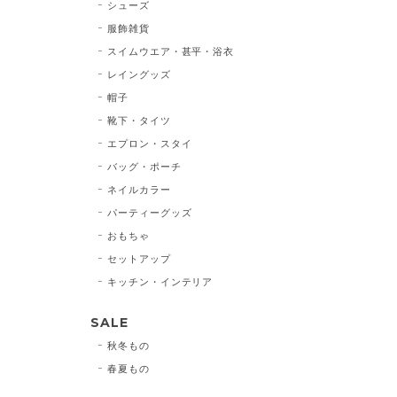
シューズ
服飾雑貨
スイムウエア・甚平・浴衣
レイングッズ
帽子
靴下・タイツ
エプロン・スタイ
バッグ・ポーチ
ネイルカラー
パーティーグッズ
おもちゃ
セットアップ
キッチン・インテリア
SALE
秋冬もの
春夏もの