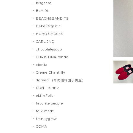
bisgaard
BaYiRi
BEACH&BANDITS
Bebe Organic
BOBO CHOSES
CARLIJNQ
chocolatesoup
CHRISTINA rohde
cienta
Creme Chantilly
dgreen （その他韓国子供服）
DON FISHER
eLfinFolk
favorite people
folk made
frankygrow
GOMA