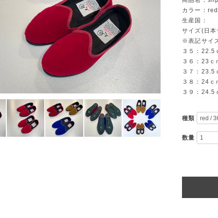
商品名：slip
カラー：re
生産国：
サイズ(日
※表記サイズ
３５：22.5
３６：23ｃ
３７：23.5
３８：24ｃ
３９：24.5
種類
数量