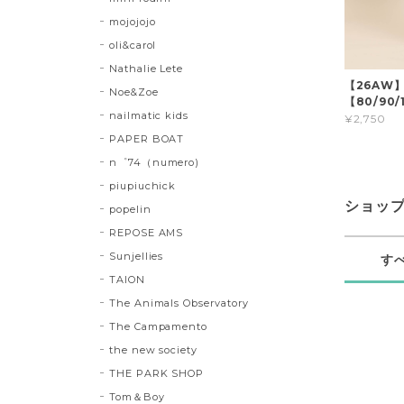
mojojojo
oli&carol
Nathalie Lete
【26AW
Noe&Zoe
【80/90/1
nailmatic kids
¥2,750
PAPER BOAT
n゜74（numero)
piupiuchick
ショッ
popelin
REPOSE AMS
Sunjellies
す
TAION
The Animals Observatory
The Campamento
the new society
THE PARK SHOP
Tom＆Boy