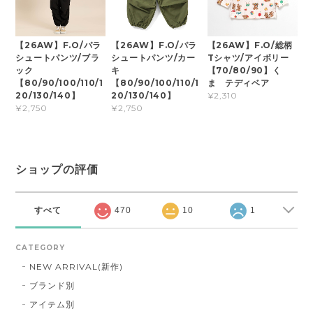
【26AW】F.O/パラ
【26AW】F.O/パラ
【26AW】F.O/総柄
シュートパンツ/ブラ
シュートパンツ/カー
Tシャツ/アイボリー
ック
キ
【70/80/90】く
【80/90/100/110/1
【80/90/100/110/1
ま テディベア
20/130/140】
20/130/140】
¥2,310
¥2,750
¥2,750
ショップの評価
すべて
470
10
1
CATEGORY
NEW ARRIVAL(新作)
ブランド別
アイテム別