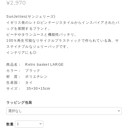
¥2,970
SunJellies(サンジェリーズ)
イギリス発のレトロビンテージスタイルからインスパイアされたバ
ッグを展開するブランド。
ビーチやタウンユースと機能性バッチリ。
100％再生可能なリサイクルプラスティックで作られている為、サ
ステイナブルなジェリーバッグです。
インテリアにも◎
商品名： Retro basket LARGE
カラー： ブラック
材 質： ポリエチレン
生産国： タイ
サイズ： 35×30×15cm
ラッピング包装
数量