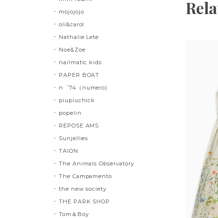
Rela
mojojojo
oli&carol
Nathalie Lete
Noe&Zoe
nailmatic kids
PAPER BOAT
n゜74（numero)
piupiuchick
popelin
REPOSE AMS
Sunjellies
TAION
The Animals Observatory
The Campamento
the new society
THE PARK SHOP
Tom＆Boy