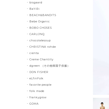
bisgaard
BaYiRi
BEACH&BANDITS
Bebe Organic
BOBO CHOSES
CARLIJNQ
chocolatesoup
CHRISTINA rohde
cienta
Creme Chantilly
dgreen （その他韓国子供服）
DON FISHER
eLfinFolk
favorite people
folk made
frankygrow
GOMA