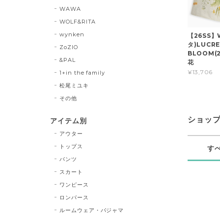
WAWA
WOLF&RITA
wynken
【26SS】
タ)LUCRE
ZoZIO
BLOOM(2
&PAL
花
¥13,706
1+in the family
松尾ミユキ
その他
ショッ
アイテム別
アウター
トップス
す
パンツ
スカート
ワンピース
ロンパース
ルームウェア・パジャマ