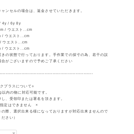
キャンセルの場合は、返金させていただきます。
4y / 6y 8y
cm / ウエスト...cm
m / ウエスト...cm
 / ウエスト...cm
m / ウエスト...cm
置きの状態で行っております。手作業での採寸の為、若干の誤
場合がございますので予めご了承ください
------------------------------------------------------------
ックプラスについて○
kg以内の物に対応可能です。
けし、受領印または署名を頂きます。
間指定はできません ×
きの際、選択出来る様になっておりますが対応出来ませんので
ください）