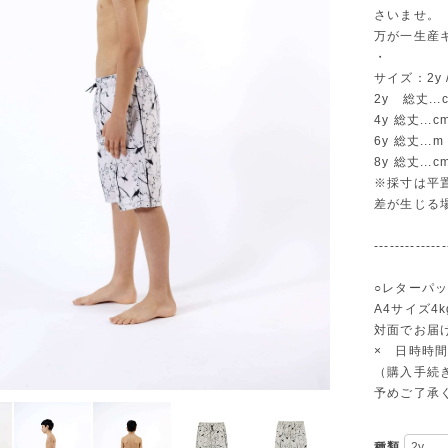
さいませ。
万が一生産
・
サイズ：2y / 
2y 総丈...
4y 総丈...c
6y 総丈...m
8y 総丈...c
※採寸は平
差が生じる
--------------
○レターパ
A4サイズ4
対面でお届
× 日時時
（購入手続
予めご了承
種類