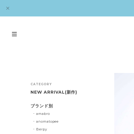
CATEGORY
NEW ARRIVAL(新作)
ブランド別
amabro
anomatopee
Berpy