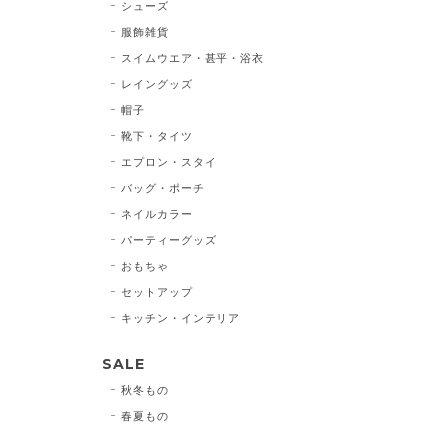
シューズ
服飾雑貨
スイムウエア・甚平・浴衣
レイングッズ
帽子
靴下・タイツ
エプロン・スタイ
バッグ・ポーチ
ネイルカラー
パーティーグッズ
おもちゃ
セットアップ
キッチン・インテリア
SALE
秋冬もの
春夏もの