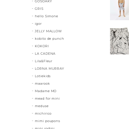
GOSOAKY
GRIS
hello Simone
igor
JELLY MALLOW
kobito de punch
KOKORI
LA CADENA
Lila&Fleur
LORNA MURRAY
Lotiekids
maarook
Madame MO
mead for mini
meduse
michirico
mimi poupons
mini rodini