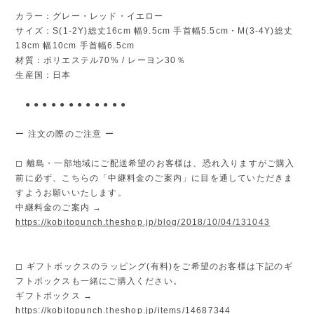
カラー：グレー・レッド・イエロー
サイズ：S(1-2Y)総丈16cm 幅9.5cm 手首幅5.5cm・M(3-4Y)総丈
18cm 幅10cm 手首幅6.5cm
材質：ポリエステル70% / レーヨン30％
生産国：日本
● ● ● ● ● ● ● ● ● ● ● ●
ー 注文の際のご注意 ー
◻︎ 離島・一部地域にご配送希望のお客様は、恐れ入りますがご購入
前に必ず、こちらの「中継料金のご案内」に目を通していただきま
すようお願いいたします。
中継料金のご案内 →
https://kobitopunch.theshop.jp/blog/2018/10/04/131043
◻︎ ギフトボックスのラッピング(有料)をご希望のお客様は下記のギ
フトボックスも一緒にご購入ください。
ギフトボックス →
https://kobitopunch.theshop.jp/items/14687344