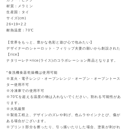
材質：メラミン
生産国：タイ
サイズ(cm)
26×19×2.2
耐熱温度：70℃
【世界をもっと、豊かな色彩と遊び心で包みたい】
デザイナーのシャーロット・フィリップ夫妻の願いから創設された
【rice】
ナタリーレテ×rice(ライス)のコラボレーション商品となります。
*食洗機食器乾燥機は使用可能
※直火・電子レンジ・オーブンレンジ・オーブン・オーブントース
ター使用不可
※冷凍庫での使用不可
※70℃を超える温度の物は入れないでください。割れる可能性があ
ります。
※火気厳禁
※製造工程上、デザインのズレや剥げ、色ムラやインクとび、傷が
ある場合がございます。
※プリント部分を擦ったり、引っ掻いたりした場合、塗装が剥がれ