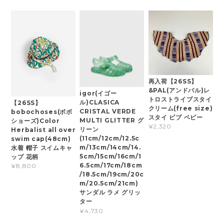
再入荷【26SS】
&PAL(アンドパル)レ
igor(イゴー
トロストライプスタイ
ル)CLASICA
【26SS】
クリーム(free size)
CRISTAL VERDE
bobochoses(ボボ
スタイ ビブ ベビー
MULTI GLITTER グ
ショーズ)Color
¥2,320
リーン
Herbalist all over
(11cm/12cm/12.5c
swim cap(48cm)
m/13cm/14cm/14.
水着 帽子 スイムキャ
5cm/15cm/16cm/1
ップ 花柄
6.5cm/17cm/18cm
¥8,800
/18.5cm/19cm/20c
m/20.5cm/21cm)
サンダル ラメ グリッ
ター
¥4,730