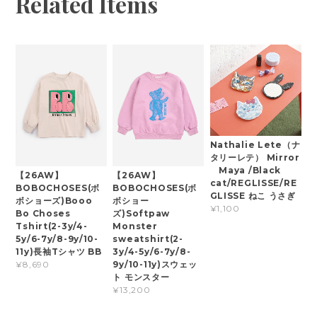
Related Items
Nathalie Lete（ナ
タリーレテ） Mirror
Maya /Black
【26AW】
【26AW】
cat/REGLISSE/RE
BOBOCHOSES(ボ
BOBOCHOSES(ボ
GLISSE ねこ うさぎ
ボショーズ)Booo
ボショー
¥1,100
Bo Choses
ズ)Softpaw
Tshirt(2-3y/4-
Monster
5y/6-7y/8-9y/10-
sweatshirt(2-
11y)長袖Tシャツ BB
3y/4-5y/6-7y/8-
9y/10-11y)スウェッ
¥8,690
ト モンスター
¥13,200