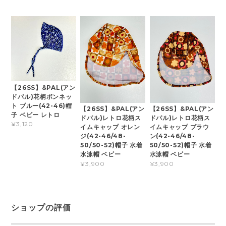
【26SS】&PAL(アン
ドパル)花柄ボンネッ
ト ブルー(42-46)帽
【26SS】&PAL(アン
【26SS】&PAL(アン
子 ベビー レトロ
ドパル)レトロ花柄ス
ドパル)レトロ花柄ス
¥3,120
イムキャップ オレン
イムキャップ ブラウ
ジ(42-46/48-
ン(42-46/48-
50/50-52)帽子 水着
50/50-52)帽子 水着
水泳帽 ベビー
水泳帽 ベビー
¥3,900
¥3,900
ショップの評価