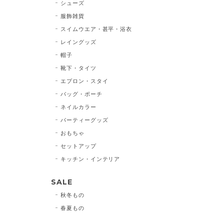
シューズ
服飾雑貨
スイムウエア・甚平・浴衣
レイングッズ
帽子
靴下・タイツ
エプロン・スタイ
バッグ・ポーチ
ネイルカラー
パーティーグッズ
おもちゃ
セットアップ
キッチン・インテリア
SALE
秋冬もの
春夏もの