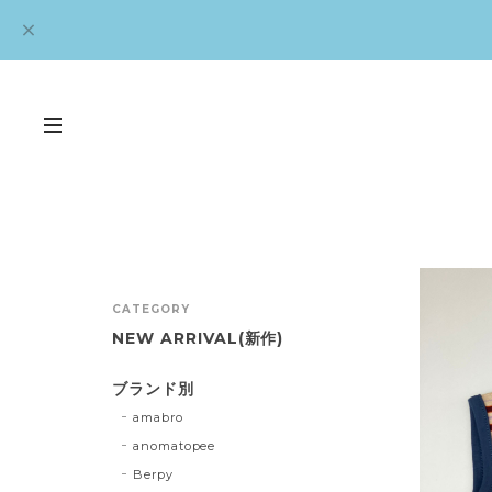
CATEGORY
NEW ARRIVAL(新作)
ブランド別
amabro
anomatopee
Berpy