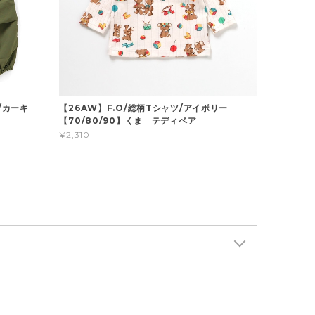
/カーキ
【26AW】F.O/総柄Tシャツ/アイボリー
】
【70/80/90】くま テディベア
¥2,310