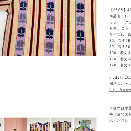
【26SS】&
商品名：レ
カラー：ク
素材：コット
サイズ(cm)80
80...着丈2
90...着丈3
100...着丈
110...着丈3
120...着丈
model：1
同柄スパッ
https://ww
※採寸は平
手作業での
承ください