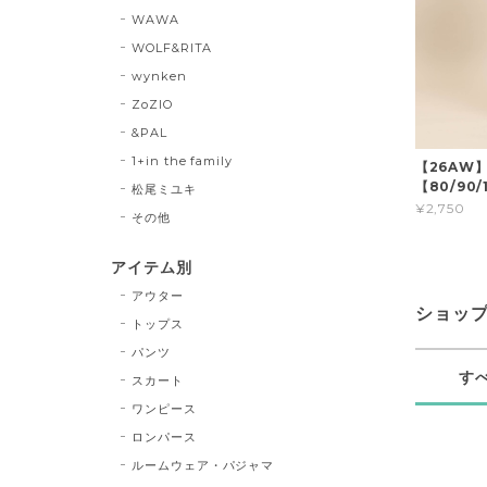
WAWA
WOLF&RITA
wynken
ZoZIO
&PAL
1+in the family
【26AW
【80/90/1
松尾ミユキ
¥2,750
その他
アイテム別
アウター
ショッ
トップス
パンツ
す
スカート
ワンピース
ロンパース
ルームウェア・パジャマ