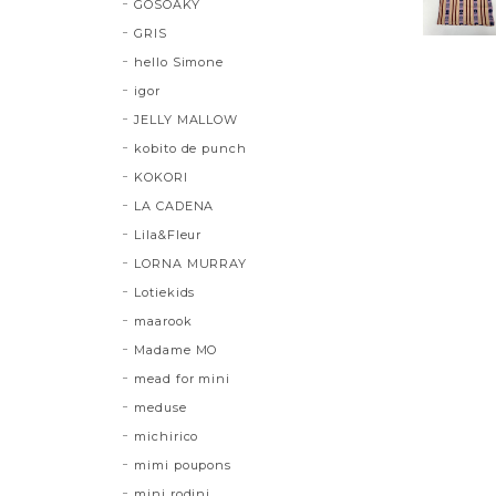
GOSOAKY
GRIS
hello Simone
igor
JELLY MALLOW
kobito de punch
KOKORI
LA CADENA
Lila&Fleur
LORNA MURRAY
Lotiekids
maarook
Madame MO
mead for mini
meduse
michirico
mimi poupons
mini rodini