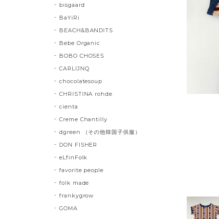
bisgaard
BaYiRi
BEACH&BANDITS
Bebe Organic
BOBO CHOSES
CARLIJNQ
chocolatesoup
CHRISTINA rohde
cienta
Creme Chantilly
dgreen （その他韓国子供服）
DON FISHER
eLfinFolk
favorite people
folk made
frankygrow
GOMA