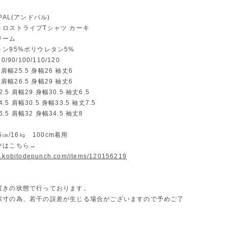
PAL(アンドパル)
トロストライプTシャツ カーキ
リーム
ン95%ポリウレタン5%
/90/100/110/120
9 肩幅25.5 身幅26 袖丈6
0 肩幅26.5 身幅29 袖丈6
32.5 肩幅29 身幅30.5 袖丈6.5
4.5 肩幅30.5 身幅33.5 袖丈7.5
36.5 肩幅32 身幅34.5 袖丈8
05㎝/16㎏ 100cm着用
ツはこちら→
w.kobitodepunch.com/items/120156219
置きの状態で行っております。
採寸の為、若干の誤差が生じる場合がございますので予めご了