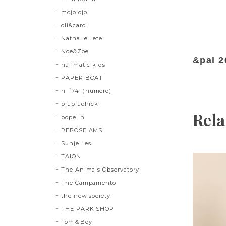
mojojojo
oli&carol
Nathalie Lete
Noe&Zoe
&pal 2
nailmatic kids
PAPER BOAT
n゜74（numero)
piupiuchick
Rela
popelin
REPOSE AMS
Sunjellies
TAION
The Animals Observatory
The Campamento
the new society
THE PARK SHOP
Tom＆Boy