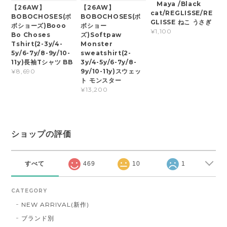
Maya /Black
【26AW】
【26AW】
cat/REGLISSE/RE
BOBOCHOSES(ボ
BOBOCHOSES(ボ
GLISSE ねこ うさぎ
ボショーズ)Booo
ボショー
¥1,100
Bo Choses
ズ)Softpaw
Tshirt(2-3y/4-
Monster
5y/6-7y/8-9y/10-
sweatshirt(2-
11y)長袖Tシャツ BB
3y/4-5y/6-7y/8-
9y/10-11y)スウェッ
¥8,690
ト モンスター
¥13,200
ショップの評価
すべて
469
10
1
CATEGORY
NEW ARRIVAL(新作)
ブランド別