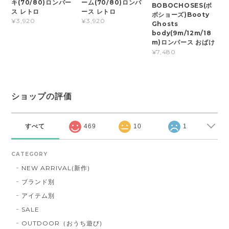
キ(70/80)ロンパー
ーム(70/80)ロンパ
BOBOCHOSES(ボ
ス レトロ
ース レトロ
ボショーズ)Booty
¥3,920
¥3,920
Ghosts
body(9m/12m/18
m)ロンパース おばけ
¥7,480
ショップの評価
すべて
469
10
1
CATEGORY
NEW ARRIVAL(新作)
ブランド別
アイテム別
SALE
OUTDOOR（おうち遊び)