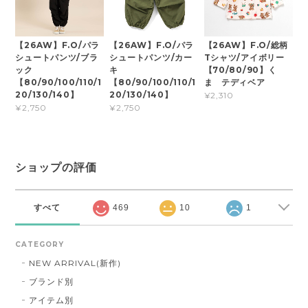
【26AW】F.O/パラ
【26AW】F.O/パラ
【26AW】F.O/総柄
シュートパンツ/ブラ
シュートパンツ/カー
Tシャツ/アイボリー
ック
キ
【70/80/90】く
【80/90/100/110/1
【80/90/100/110/1
ま テディベア
20/130/140】
20/130/140】
¥2,310
¥2,750
¥2,750
ショップの評価
すべて
469
10
1
CATEGORY
NEW ARRIVAL(新作)
ブランド別
アイテム別