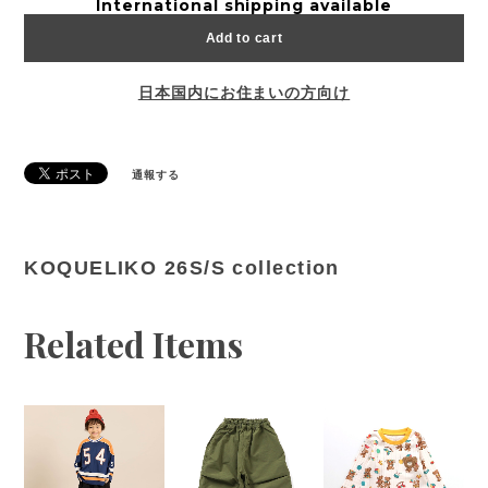
International shipping available
Add to cart
日本国内にお住まいの方向け
通報する
KOQUELIKO 26S/S collection
Related Items