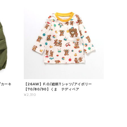
/カーキ
【26AW】F.O/総柄Tシャツ/アイボリー
】
【70/80/90】くま テディベア
¥2,310