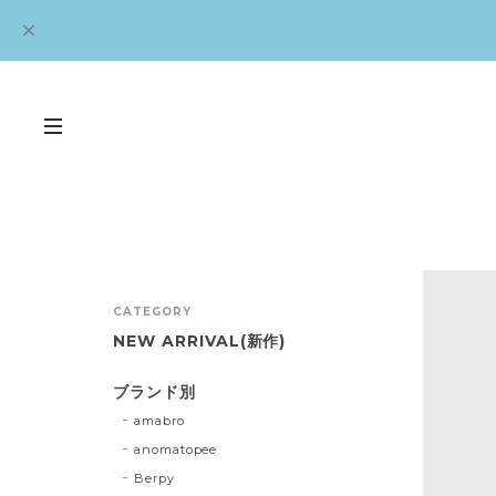
CATEGORY
NEW ARRIVAL(新作)
ブランド別
amabro
anomatopee
Berpy