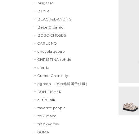
bisgaard
BaYiRi
BEACH&BANDITS
Bebe Organic
BOBO CHOSES
CARLIJNQ
chocolatesoup
CHRISTINA rohde
cienta
Creme Chantilly
dgreen （その他韓国子供服）
DON FISHER
eLfinFolk
favorite people
folk made
frankygrow
GOMA