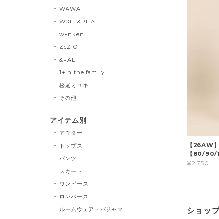
WAWA
WOLF&RITA
wynken
ZoZIO
&PAL
1+in the family
松尾ミユキ
その他
アイテム別
アウター
【26AW
トップス
【80/90/1
パンツ
¥2,750
スカート
ワンピース
ロンパース
ルームウェア・パジャマ
ショッ