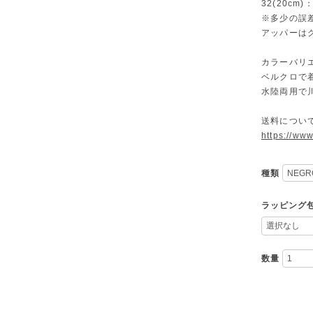
32(20cm)
※多少の誤
アッパーは
カラーバリ
ベルクロで
水陸両用で
送料につい
https://ww
種類
ラッピング
数量