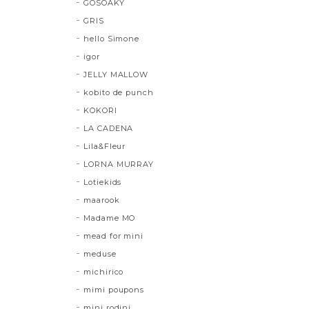
GOSOAKY
GRIS
hello Simone
igor
JELLY MALLOW
kobito de punch
KOKORI
LA CADENA
Lila&Fleur
LORNA MURRAY
Lotiekids
maarook
Madame MO
mead for mini
meduse
michirico
mimi poupons
mini rodini