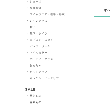
シューズ
服飾雑貨
す
スイムウエア・甚平・浴衣
レイングッズ
帽子
靴下・タイツ
エプロン・スタイ
バッグ・ポーチ
ネイルカラー
パーティーグッズ
おもちゃ
セットアップ
キッチン・インテリア
SALE
秋冬もの
春夏もの