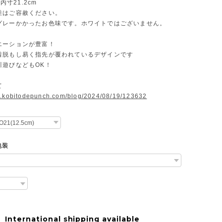
：内寸21.2cm
差はご容赦ください。
グレーかかったお色味です。ホワイトではございません。
エーションが豊富！
着脱もし易く指先が覆われているデザインです
川遊びなどもOK！
て
w.kobitodepunch.com/blog/2024/08/19/123632
包装
International shipping available