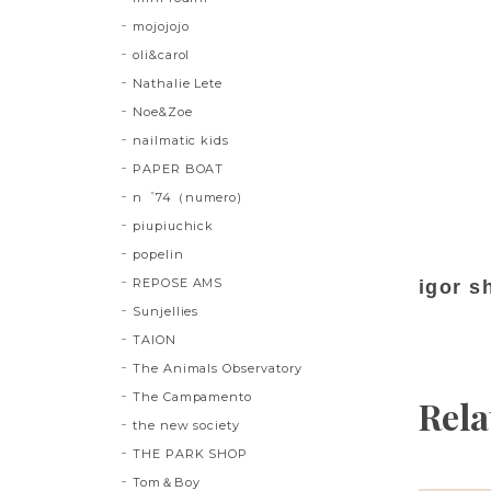
mojojojo
oli&carol
Nathalie Lete
Noe&Zoe
nailmatic kids
PAPER BOAT
n゜74（numero)
piupiuchick
popelin
REPOSE AMS
igor s
Sunjellies
TAION
The Animals Observatory
The Campamento
Rela
the new society
THE PARK SHOP
Tom＆Boy