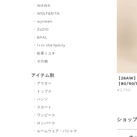
WAWA
WOLF&RITA
wynken
ZoZIO
&PAL
1+in the family
松尾ミユキ
その他
アイテム別
【26AW
アウター
【80/90/1
¥2,750
トップス
パンツ
スカート
ワンピース
ショッ
ロンパース
ルームウェア・パジャマ