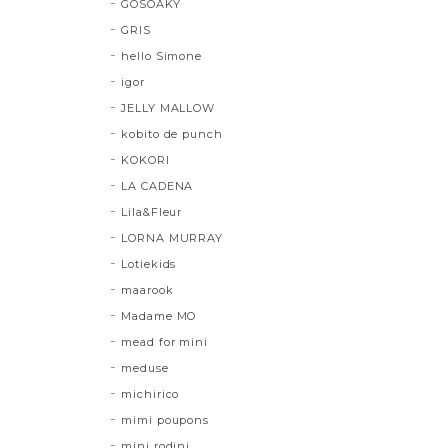
GOSOAKY
GRIS
hello Simone
igor
JELLY MALLOW
kobito de punch
KOKORI
LA CADENA
Lila&Fleur
LORNA MURRAY
Lotiekids
maarook
Madame MO
mead for mini
meduse
michirico
mimi poupons
mini rodini