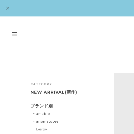
CATEGORY
NEW ARRIVAL(新作)
ブランド別
amabro
anomatopee
Berpy