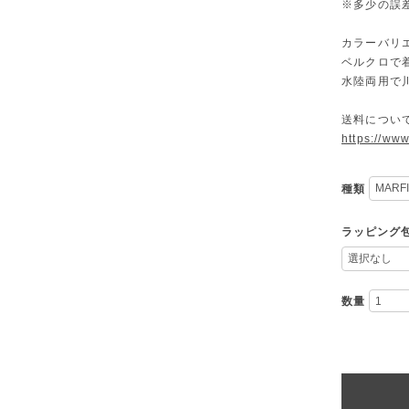
※多少の誤
カラーバリ
ベルクロで
水陸両用で
送料につい
https://ww
種類
ラッピング
数量