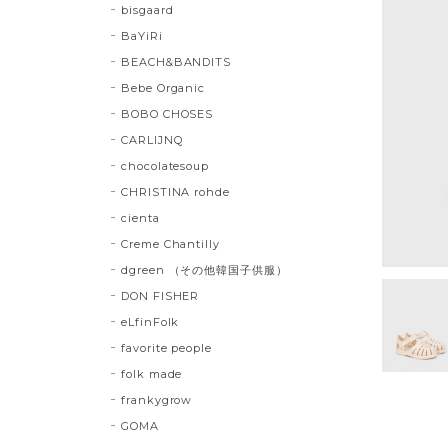
bisgaard
BaYiRi
BEACH&BANDITS
Bebe Organic
BOBO CHOSES
CARLIJNQ
chocolatesoup
CHRISTINA rohde
cienta
Creme Chantilly
dgreen （その他韓国子供服）
DON FISHER
eLfinFolk
favorite people
folk made
frankygrow
GOMA