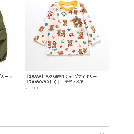
/カーキ
【26AW】F.O/総柄Tシャツ/アイボリー
】
【70/80/90】くま テディベア
¥2,310