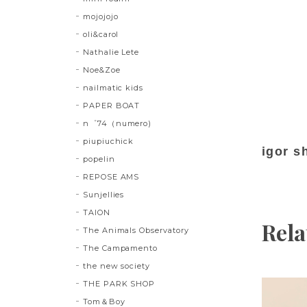
mojojojo
oli&carol
Nathalie Lete
Noe&Zoe
nailmatic kids
PAPER BOAT
n゜74（numero)
piupiuchick
igor s
popelin
REPOSE AMS
Sunjellies
TAION
Rela
The Animals Observatory
The Campamento
the new society
THE PARK SHOP
Tom＆Boy