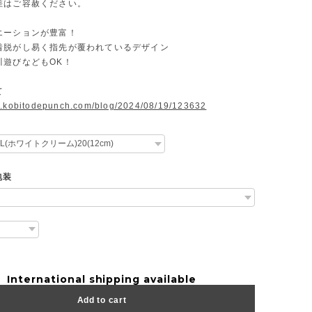
差はご容赦ください。
エーションが豊富！
着脱がし易く指先が覆われているデザイン
川遊びなどもOK！
て
w.kobitodepunch.com/blog/2024/08/19/123632
包装
International shipping available
Add to cart