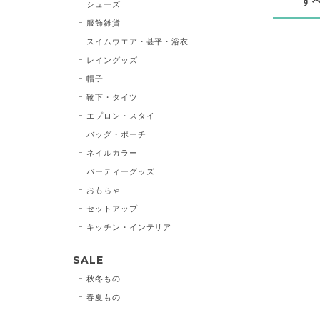
す
シューズ
服飾雑貨
スイムウエア・甚平・浴衣
レイングッズ
帽子
靴下・タイツ
エプロン・スタイ
バッグ・ポーチ
ネイルカラー
パーティーグッズ
おもちゃ
セットアップ
キッチン・インテリア
SALE
秋冬もの
春夏もの