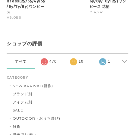
dress(2y/3y/4y/5y
6y/8y/10y12y)ワン
/6y/7y/8y)ワンピー
ピース 花柄
ス
¥14,245
¥9,086
ショップの評価
すべて
470
10
1
CATEGORY
NEW ARRIVAL(新作)
ブランド別
アイテム別
SALE
OUTDOOR（おうち遊び)
雑貨
親子でお揃い