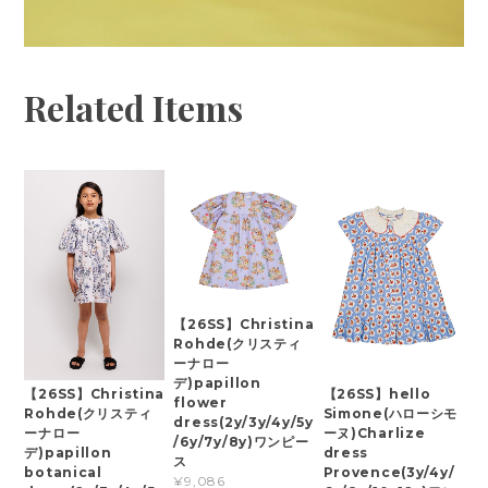
Related Items
【26SS】Christina
Rohde(クリスティ
ーナロー
デ)papillon
【26SS】Christina
【26SS】hello
flower
Rohde(クリスティ
Simone(ハローシモ
dress(2y/3y/4y/5y
ーナロー
ーヌ)Charlize
/6y/7y/8y)ワンピー
デ)papillon
dress
ス
botanical
Provence(3y/4y/
¥9,086