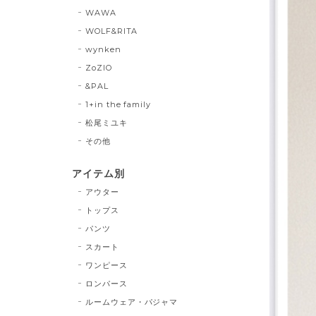
WAWA
WOLF&RITA
wynken
ZoZIO
&PAL
1+in the family
松尾ミユキ
その他
アイテム別
アウター
トップス
パンツ
スカート
ワンピース
ロンパース
ルームウェア・パジャマ