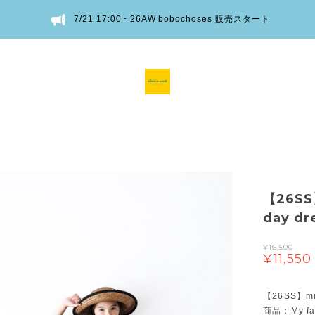
7/21 17:00~ 26AW bobochoses 販売スタート
【26SS
day d
¥16,500
¥11,550
【26SS】mi
商品：My fav