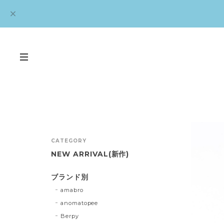
CATEGORY
NEW ARRIVAL(新作)
ブランド別
amabro
anomatopee
Berpy