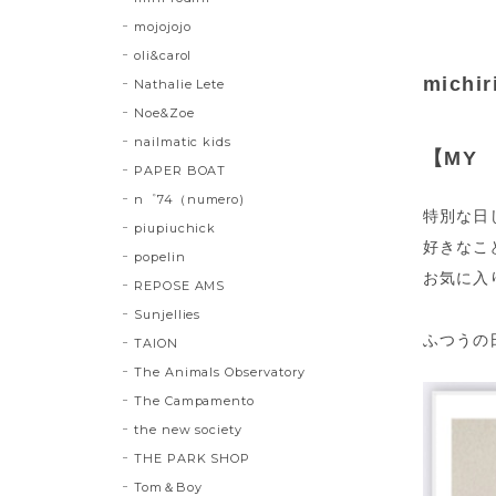
mojojojo
oli&carol
michir
Nathalie Lete
Noe&Zoe
nailmatic kids
【MY 
PAPER BOAT
n゜74（numero)
特別な日
piupiuchick
好きなこ
popelin
お気に入
REPOSE AMS
Sunjellies
ふつうの
TAION
The Animals Observatory
The Campamento
the new society
THE PARK SHOP
Tom＆Boy