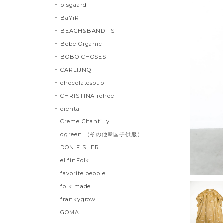
bisgaard
BaYiRi
BEACH&BANDITS
Bebe Organic
BOBO CHOSES
CARLIJNQ
chocolatesoup
CHRISTINA rohde
cienta
Creme Chantilly
dgreen （その他韓国子供服）
DON FISHER
eLfinFolk
favorite people
folk made
frankygrow
GOMA