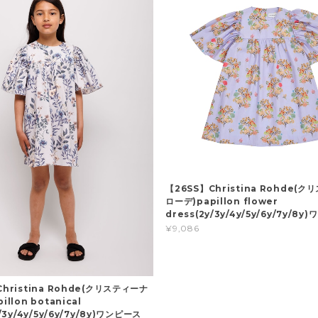
【26SS】Christina Rohde(
ローデ)papillon flower
dress(2y/3y/4y/5y/6y/7y/8
¥9,086
Christina Rohde(クリスティーナ
llon botanical
y/3y/4y/5y/6y/7y/8y)ワンピース