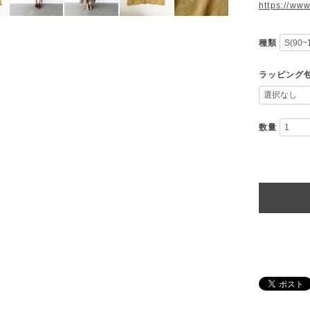
https://ww
種類
ラッピング
数量