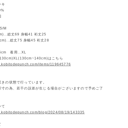
ーキ
0%
国
S/M
cm)...総丈69 身幅41 裄丈25
5cm)...総丈75 身幅45 裄丈28
26cm 着用…XL
~130cm)XL(130cm~140cm)はこちら
w.kobitodepunch.com/items/119645776
置きの状態で行っています。
採寸の為、若干の誤差が生じる場合がございますので予めご了
。
いて
w.kobitodepunch.com/blog/2024/08/19/143335
て