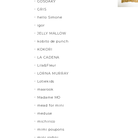
GOSOAKY
GRIS
hello Simone
igor
JELLY MALLOW
kobito de punch
KOKORI
LA CADENA
Lila&Fleur
LORNA MURRAY
Lotiekids
maarook
Madame MO
mead for mini
meduse
michirico
mimi poupons
mini rodini