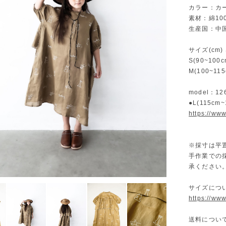
カラー：カ
素材：綿10
生産国：中
サイズ(cm) 
S(90~100
M(100~11
model：1
●L(115cm
https://ww
※採寸は平
手作業での
承ください
サイズにつ
https://ww
送料につい