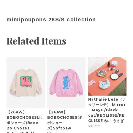
mimipoupons 26S/S collection
Related Items
Nathalie Lete（ナ
タリーレテ） Mirror
Maya /Black
【26AW】
【26AW】
cat/REGLISSE/RE
BOBOCHOSES(ボ
BOBOCHOSES(ボ
GLISSE ねこ うさぎ
ボショーズ)Booo
ボショー
¥1,100
Bo Choses
ズ)Softpaw