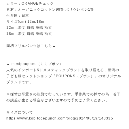
カラー：ORANGEチェック
素材：オーガニックコットン99% ポリウレタン1%
生産国：日本
サイズ(cm) 12m/18m
12m...着丈 肩幅 身幅 袖丈
18m...着丈 肩幅 身幅 袖丈
同柄フリルパンツはこちら→
▲ mimipoupons（ミミプポン）
人気のインポート&ドメスティックブランドを取り揃える、新潟の
子ども服セレクトショップ「POUPONS（プポン）」のオリジナル
ブランドです。
※採寸は平置きの状態で行っています。手作業での採寸の為、若干
の誤差が生じる場合がございますので予めご了承ください。
サイズについて
https://www.kobitodepunch.com/blog/2024/08/19/143335