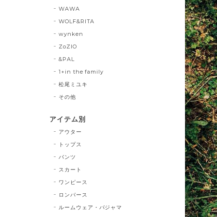
WAWA
WOLF&RITA
wynken
ZoZIO
&PAL
1+in the family
松尾ミユキ
その他
アイテム別
アウター
トップス
パンツ
スカート
ワンピース
ロンパース
ルームウェア・パジャマ