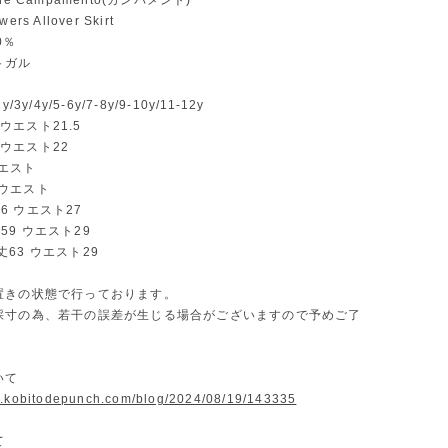
he Campamento(カンパメント)
rs Allover Skirt
0％
トガル
3y/4y/5-6y/7-8y/9-10y/11-12y
8 ウエスト21.5
0 ウエスト22
ウエスト
丈 ウエスト
丈56 ウエスト27
総丈59 ウエスト29
.総丈63 ウエスト29
置きの状態で行っております。
採寸の為、若干の誤差が生じる場合がございますので予めご了
いて
w.kobitodepunch.com/blog/2024/08/19/143335
て