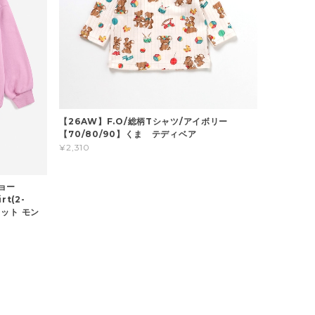
【26AW】F.O/総柄Tシャツ/アイボリー
【70/80/90】くま テディベア
¥2,310
ショー
rt(2-
ウェット モン