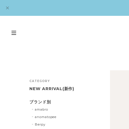
CATEGORY
NEW ARRIVAL(新作)
ブランド別
amabro
anomatopee
Berpy