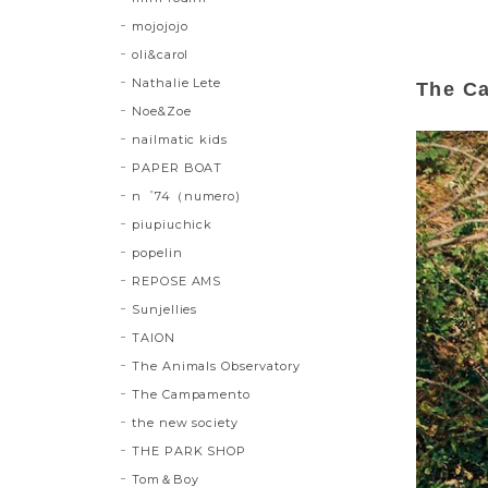
mojojojo
oli&carol
Nathalie Lete
The Ca
Noe&Zoe
nailmatic kids
PAPER BOAT
n゜74（numero)
piupiuchick
popelin
REPOSE AMS
Sunjellies
TAION
The Animals Observatory
The Campamento
the new society
THE PARK SHOP
Tom＆Boy