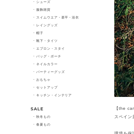
シューズ
服飾雑貨
スイムウエア・甚平・浴衣
レイングッズ
帽子
靴下・タイツ
エプロン・スタイ
バッグ・ポーチ
ネイルカラー
パーティーグッズ
おもちゃ
セットアップ
キッチン・インテリア
【the c
SALE
スペイン
秋冬もの
春夏もの
環境を保