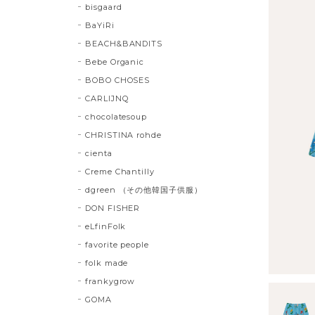
bisgaard
BaYiRi
BEACH&BANDITS
Bebe Organic
BOBO CHOSES
CARLIJNQ
chocolatesoup
CHRISTINA rohde
cienta
Creme Chantilly
dgreen （その他韓国子供服）
DON FISHER
eLfinFolk
favorite people
folk made
frankygrow
GOMA