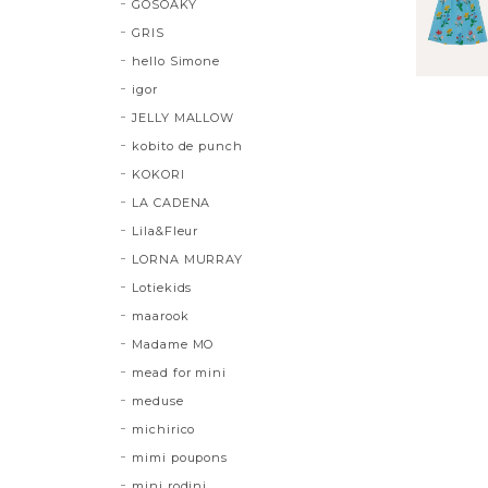
GOSOAKY
GRIS
hello Simone
igor
JELLY MALLOW
kobito de punch
KOKORI
LA CADENA
Lila&Fleur
LORNA MURRAY
Lotiekids
maarook
Madame MO
mead for mini
meduse
michirico
mimi poupons
mini rodini