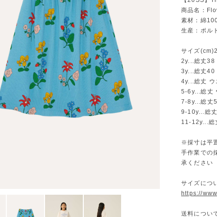
【26SS】T
商品名：Flowe
素材：綿10
生産：ポル
サイズ(cm)2y/
2y...総丈3
3y...総丈4
4y...総丈 
5-6y...総
7-8y...総
9-10y...
11-12y..
※採寸は平
手作業での
承ください
サイズにつ
https://ww
送料につい