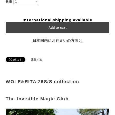
数量
International shipping available
Add to cart
日本国内にお住まいの方向け
通報する
WOLF&RITA 26S/S collection
The Invisible Magic Club