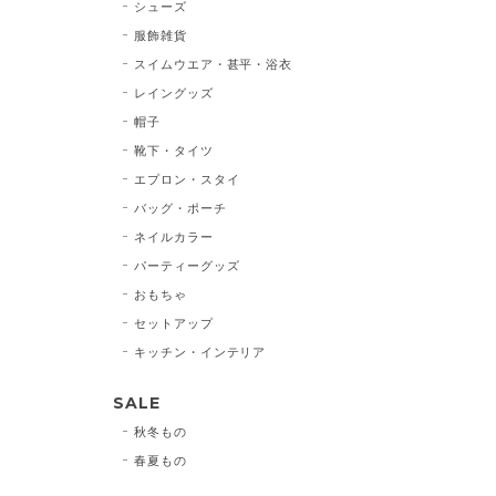
シューズ
服飾雑貨
スイムウエア・甚平・浴衣
レイングッズ
帽子
靴下・タイツ
エプロン・スタイ
バッグ・ポーチ
ネイルカラー
パーティーグッズ
おもちゃ
セットアップ
キッチン・インテリア
SALE
秋冬もの
春夏もの