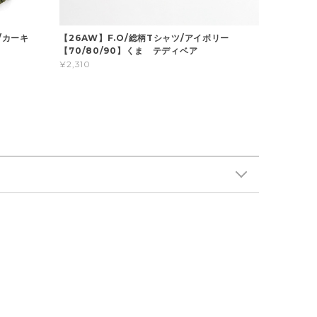
/カーキ
【26AW】F.O/総柄Tシャツ/アイボリー
】
【70/80/90】くま テディベア
¥2,310