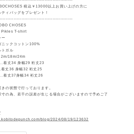
-----------------------------------------------
OBOCHOSES 税込￥13000以上お買い上げの方に
ルティバッグをプレゼント！
-----------------------------------------------
OBO CHOSES
ikles T-shirt
レー
ニックコットン100%
ルトガル
2m/18m/24m
)...着丈34 身幅29 裄丈23
...着丈36 身幅32 裄丈25
)...着丈37身幅34 裄丈26
置きの状態で行っております。
採寸の為、若干の誤差が生じる場合がございますので予めご了
て
w.kobitodepunch.com/blog/2024/08/19/123632