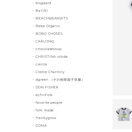
bisgaard
BaYiRi
BEACH&BANDITS
Bebe Organic
BOBO CHOSES
CARLIJNQ
chocolatesoup
CHRISTINA rohde
cienta
Creme Chantilly
dgreen （その他韓国子供服）
DON FISHER
eLfinFolk
favorite people
folk made
frankygrow
GOMA