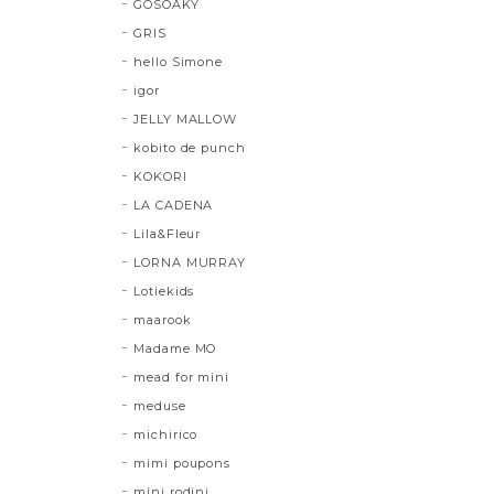
GOSOAKY
GRIS
hello Simone
igor
JELLY MALLOW
kobito de punch
KOKORI
LA CADENA
Lila&Fleur
LORNA MURRAY
Lotiekids
maarook
Madame MO
mead for mini
meduse
michirico
mimi poupons
mini rodini