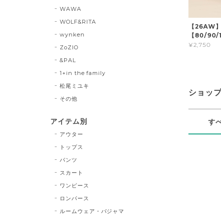
WAWA
WOLF&RITA
【26AW
wynken
【80/90/1
¥2,750
ZoZIO
&PAL
1+in the family
松尾ミユキ
ショッ
その他
アイテム別
す
アウター
トップス
パンツ
スカート
ワンピース
ロンパース
ルームウェア・パジャマ