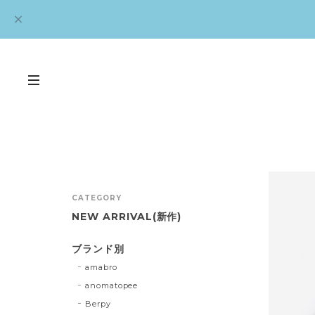
CATEGORY
NEW ARRIVAL(新作)
ブランド別
amabro
anomatopee
Berpy