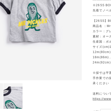
--------------
※26SS B
先着でノベ
--------------
【26SS】B
商品名 ：Mr P
カラー：グ
素材：オーガ
生産国：ポ
サイズ(cm)1
12m(80cm
18m(86m)
24m(92cm
※採寸は平
手作業での
承ください
送料につい
https://ww