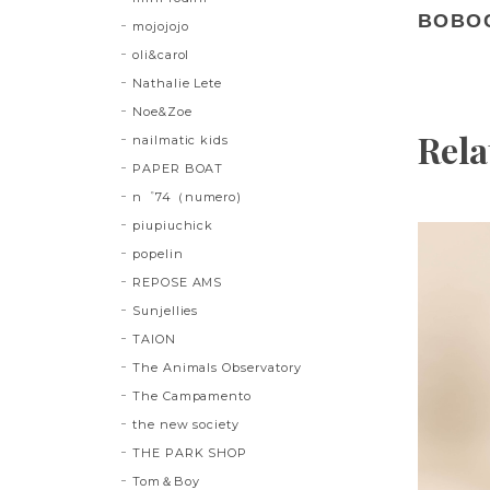
BOBOC
mojojojo
oli&carol
Nathalie Lete
Noe&Zoe
Rela
nailmatic kids
PAPER BOAT
n゜74（numero)
piupiuchick
popelin
REPOSE AMS
Sunjellies
TAION
The Animals Observatory
The Campamento
the new society
THE PARK SHOP
Tom＆Boy