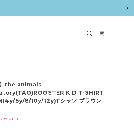
】the animals
atory(TAO)ROOSTER KID T-SHIRT
(4y/6y/8/10y/12y)Tシャツ ブラウン
(30%OFF)