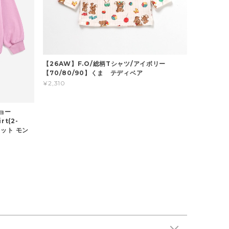
【26AW】F.O/総柄Tシャツ/アイボリー
【70/80/90】くま テディベア
¥2,310
ショー
rt(2-
ウェット モン