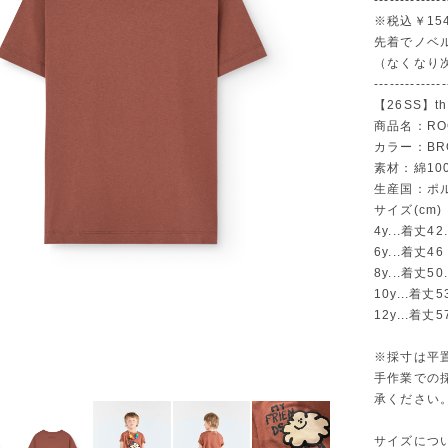
--------------
※税込￥15
先着でノベ
（なくなり
--------------
【26SS】the
商品名：ROOS
カラー：BR
素材：綿10
生産国：ポ
サイズ(cm)
4y...着丈4
6y...着丈4
8y...着丈5
10y...着丈
12y...着丈5
※採寸は平
手作業での
承ください
サイズにつ