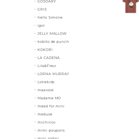
GOSOAKY
GRIS
hello Simone
igor
JELLY MALLOW
kobito de punch
KOKORI
LA CADENA
Lila&Fleur
LORNA MURRAY
Lotiekids
maarook
Madame MO
mead for mini
meduse
michirico
mimi poupons
mini rodini