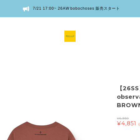
7/21 17:00~ 26AW bobochoses 販売スタート
【26SS
observ
BROWN
¥6,930
¥4,851