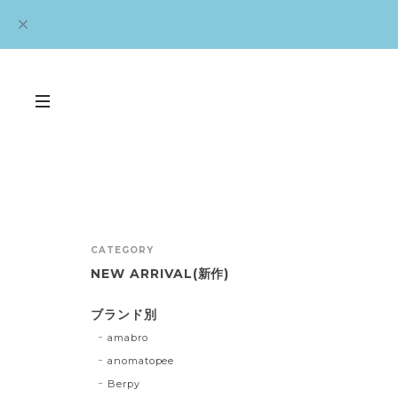
CATEGORY
NEW ARRIVAL(新作)
ブランド別
amabro
anomatopee
Berpy