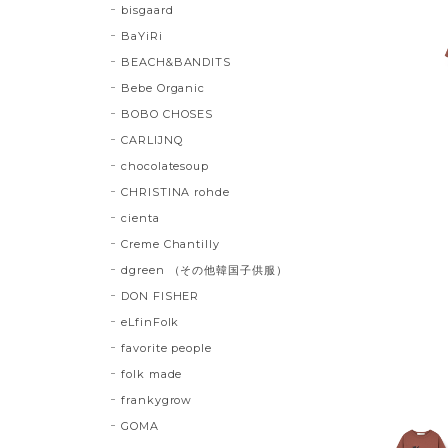
bisgaard
BaYiRi
BEACH&BANDITS
Bebe Organic
BOBO CHOSES
CARLIJNQ
chocolatesoup
CHRISTINA rohde
cienta
Creme Chantilly
dgreen （その他韓国子供服）
DON FISHER
eLfinFolk
favorite people
folk made
frankygrow
GOMA