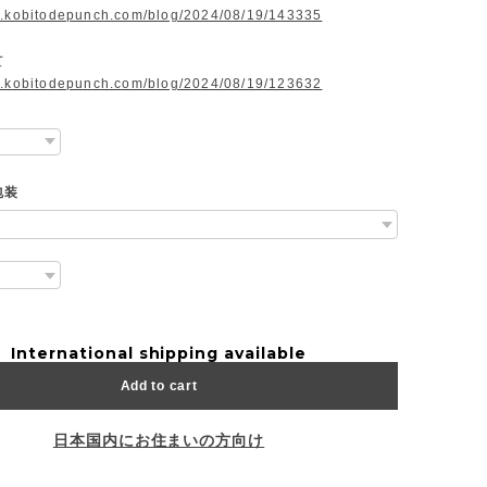
w.kobitodepunch.com/blog/2024/08/19/143335
て
w.kobitodepunch.com/blog/2024/08/19/123632
包装
International shipping available
Add to cart
日本国内にお住まいの方向け