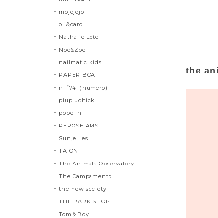
mojojojo
oli&carol
Nathalie Lete
Noe&Zoe
nailmatic kids
the an
PAPER BOAT
n゜74（numero)
piupiuchick
popelin
REPOSE AMS
Sunjellies
TAION
The Animals Observatory
The Campamento
the new society
THE PARK SHOP
Tom＆Boy