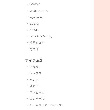
WAWA
WOLF&RITA
wynken
ZoZIO
&PAL
1+in the family
松尾ミユキ
その他
アイテム別
アウター
トップス
パンツ
スカート
ワンピース
ロンパース
ルームウェア・パジャマ