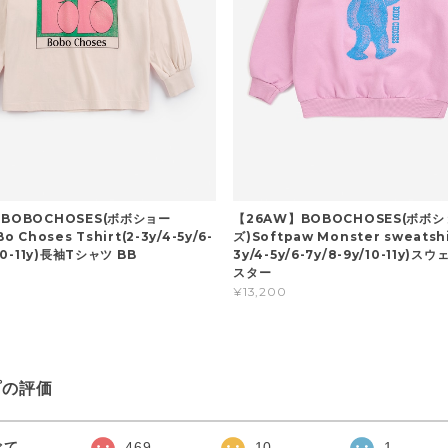
BOBOCHOSES(ボボショー
【26AW】BOBOCHOSES(ボボ
o Choses Tshirt(2-3y/4-5y/6-
ズ)Softpaw Monster sweatshi
/10-11y)長袖Tシャツ BB
3y/4-5y/6-7y/8-9y/10-11y)ス
スター
¥13,200
プの評価
べて
469
10
1