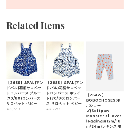
Related Items
【26SS】&PAL(アン
【26SS】&PAL(アン
ドパル)花柄サロペッ
ドパル)花柄サロペッ
トロンパース ブルー
トロンパース ホワイ
【26AW】
(70/80)ロンパース
ト(70/80)ロンパー
BOBOCHOSES(ボ
サロペット ベビー
ス サロペット ベビー
ボショー
¥4,720
¥4,720
ズ)Softpaw
Monster all over
leggings(12m/18
m/24m)レギンス モ