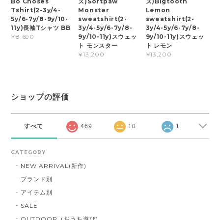
Bo Choses
ズ)Softpaw
ズ)Bigtooth
Tshirt(2-3y/4-
Monster
Lemon
5y/6-7y/8-9y/10-
sweatshirt(2-
sweatshirt(2-
11y)長袖Tシャツ BB
3y/4-5y/6-7y/8-
3y/4-5y/6-7y/8-
9y/10-11y)スウェッ
9y/10-11y)スウェッ
¥8,690
ト モンスター
ト レモン
¥13,200
¥13,200
ショップの評価
すべて
469
10
1
CATEGORY
NEW ARRIVAL(新作)
ブランド別
アイテム別
SALE
OUTDOOR（おうち遊び)