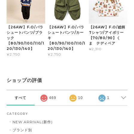
【26AW】F.O/パラ
【26AW】F.O/パラ
【26AW】F.O/総柄
シュートパンツ/ブラ
シュートパンツ/カー
Tシャツ/アイボリー
ック
キ
【70/80/90】く
【80/90/100/110/1
【80/90/100/110/1
ま テディベア
20/130/140】
20/130/140】
¥2,310
¥2,750
¥2,750
ショップの評価
すべて
469
10
1
CATEGORY
NEW ARRIVAL(新作)
ブランド別