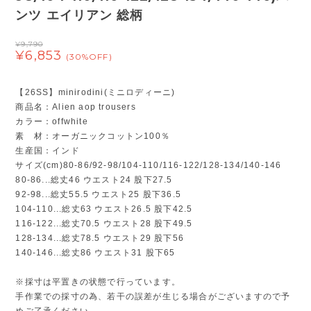
ンツ エイリアン 総柄
¥9,790
¥6,853
(30%OFF)
【26SS】minirodini(ミニロディーニ)
商品名：Alien aop trousers
カラー：offwhite
素 材：オーガニックコットン100％
生産国：インド
サイズ(cm)80-86/92-98/104-110/116-122/128-134/140-146
80-86...総丈46 ウエスト24 股下27.5
92-98...総丈55.5 ウエスト25 股下36.5
104-110...総丈63 ウエスト26.5 股下42.5
116-122...総丈70.5 ウエスト28 股下49.5
128-134...総丈78.5 ウエスト29 股下56
140-146...総丈86 ウエスト31 股下65
※採寸は平置きの状態で行っています。
手作業での採寸の為、若干の誤差が生じる場合がございますので予
めご了承ください。