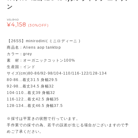
ン
¥5,940
¥4,158
(30%OFF)
【26SS】minirodini( ミニロディーニ )
商品名：Aliens aop tanktop
カラー：grey
素 材：オーガニックコットン100%
生産国：インド
サイズ(cm)80-86/92-98/104-110/116-122/128-134
80-86...着丈31.5 身幅29.5
92-98...着丈34.5 身幅32
104-110...着丈39 身幅32
116-122...着丈42.5 身幅35
128-134...着丈46.5 身幅37.5
※採寸は平置きの状態で行っています。
手作業での採寸の為、若干の誤差が生じる場合がございますので予
めご了承ください。