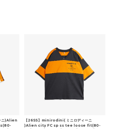
ニ)Alien
【26SS】minirodini( ミニロディーニ
ts(80-
)Alien city FC sp ss tee loose fit(80-