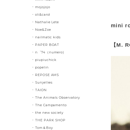
mojojojo
oli&carol
Nathalie Lete
mini r
Noe&Zoe
nailmatic kids
【M. R
PAPER BOAT
n゜74（numero)
piupiuchick
popelin
REPOSE AMS
Sunjellies
TAION
The Animals Observatory
The Campamento
the new society
THE PARK SHOP
Tom＆Boy