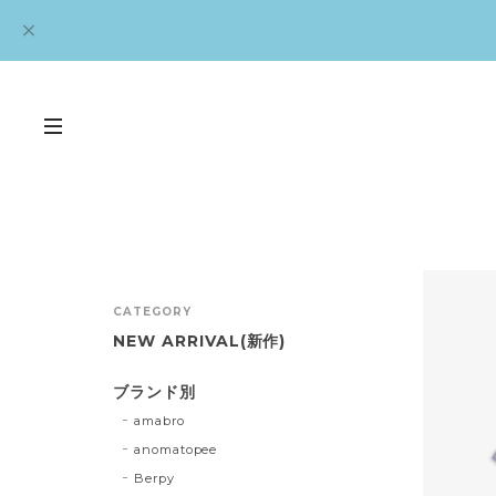
CATEGORY
NEW ARRIVAL(新作)
ブランド別
amabro
anomatopee
Berpy