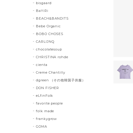
bisgaard
BaYiRi
BEACH&BANDITS
Bebe Organic
BOBO CHOSES
CARLIJNQ
chocolatesoup
CHRISTINA rohde
cienta
Creme Chantilly
dgreen （その他韓国子供服）
DON FISHER
eLfinFolk
favorite people
folk made
frankygrow
GOMA