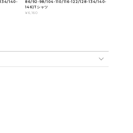
-134/140-
86/92-98/104-110/116-122/128-134/140-
146)Tシャツ
¥6,160