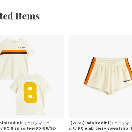
ted Items
inirodini( ミニロディーニ
【26SS】minirodini(ミニロディー
ty FC 8 sp ss tee(80-86/92-
city FC emb terry sweatshor