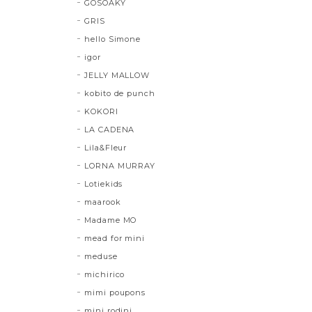
GOSOAKY
GRIS
hello Simone
igor
JELLY MALLOW
kobito de punch
KOKORI
LA CADENA
Lila&Fleur
LORNA MURRAY
Lotiekids
maarook
Madame MO
mead for mini
meduse
michirico
mimi poupons
mini rodini