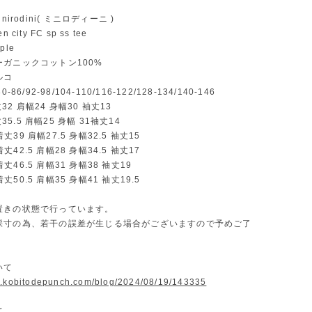
nirodini( ミニロディーニ )
city FC sp ss tee
ple
ガニックコットン100%
ルコ
-86/92-98/104-110/116-122/128-134/140-146
着丈32 肩幅24 身幅30 袖丈13
着丈35.5 肩幅25 身幅 31袖丈14
..着丈39 肩幅27.5 身幅32.5 袖丈15
..着丈42.5 肩幅28 身幅34.5 袖丈17
..着丈46.5 肩幅31 身幅38 袖丈19
..着丈50.5 肩幅35 身幅41 袖丈19.5
置きの状態で行っています。
採寸の為、若干の誤差が生じる場合がございますので予めご了
。
いて
w.kobitodepunch.com/blog/2024/08/19/143335
て