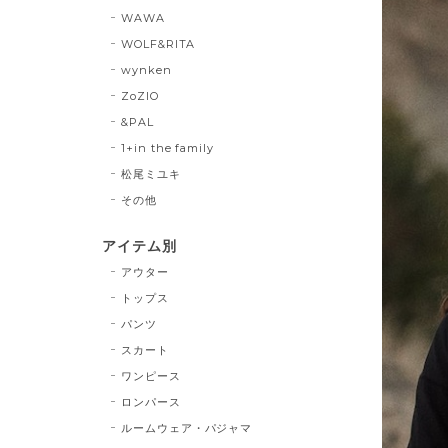
WAWA
WOLF&RITA
wynken
ZoZIO
&PAL
1+in the family
松尾ミユキ
その他
アイテム別
アウター
トップス
パンツ
スカート
ワンピース
ロンパース
ルームウェア・パジャマ