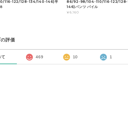
10/116-122/128-134/140-146)半
86/92-98/104-110/116-122/128
 ８
146)パンツ パイル
¥6,160
プの評価
べて
469
10
1