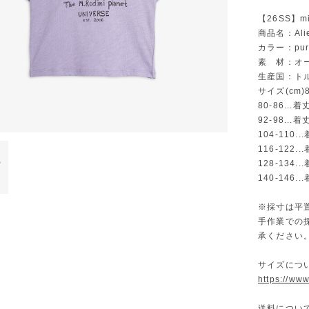
【26SS】mi
商品名：Alien 
カラー：pur
素 材：オー
生産国：ト
サイズ(cm)80
80-86...
92-98...
104-110.
116-122.
128-134.
140-146.
※採寸は平
手作業での
承ください
サイズにつ
https://ww
送料につい