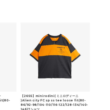
ー
【26SS】minirodini( ミニロディーニ
it(80-
)Alien city FC sp ss tee loose fit(80-
86/92-98/104-110/116-122/128-134/140-
146)Tシャツ