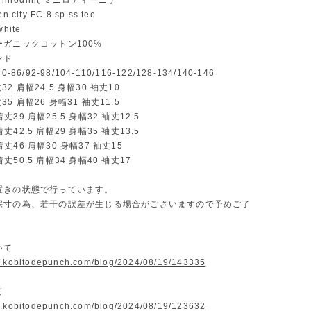
nirodini( ミニロディーニ )
city FC 8 sp ss tee
hite
ガニックコットン100%
ンド
-86/92-98/104-110/116-122/128-134/140-146
着丈32 肩幅24.5 身幅30 袖丈10
着丈35 肩幅26 身幅31 袖丈11.5
..着丈39 肩幅25.5 身幅32 袖丈12.5
..着丈42.5 肩幅29 身幅35 袖丈13.5
..着丈46 肩幅30 身幅37 袖丈15
..着丈50.5 肩幅34 身幅40 袖丈17
置きの状態で行っています。
採寸の為、若干の誤差が生じる場合がございますので予めご了
。
いて
w.kobitodepunch.com/blog/2024/08/19/143335
て
w.kobitodepunch.com/blog/2024/08/19/123632