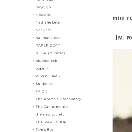
mojojojo
oli&carol
mini r
Nathalie Lete
Noe&Zoe
【M. R
nailmatic kids
PAPER BOAT
n゜74（numero)
piupiuchick
popelin
REPOSE AMS
Sunjellies
TAION
The Animals Observatory
The Campamento
the new society
THE PARK SHOP
Tom＆Boy