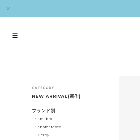
CATEGORY
NEW ARRIVAL(新作)
ブランド別
amabro
anomatopee
Berpy