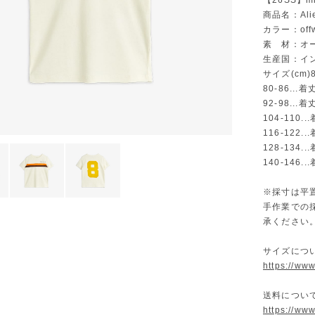
【26SS】mi
商品名：Alien 
カラー：offw
素 材：オー
生産国：イ
サイズ(cm)80
80-86...
92-98...
104-110.
116-122.
128-134.
140-146.
※採寸は平
手作業での
承ください
サイズにつ
https://ww
送料につい
https://ww