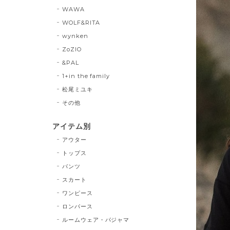
WAWA
WOLF&RITA
wynken
ZoZIO
&PAL
1+in the family
松尾ミユキ
その他
アイテム別
アウター
トップス
パンツ
スカート
ワンピース
ロンパース
ルームウェア・パジャマ