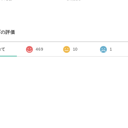
プの評価
べて
469
10
1