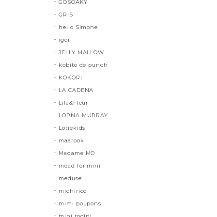
GOSOAKY
GRIS
hello Simone
igor
JELLY MALLOW
kobito de punch
KOKORI
LA CADENA
Lila&Fleur
LORNA MURRAY
Lotiekids
maarook
Madame MO
mead for mini
meduse
michirico
mimi poupons
mini rodini