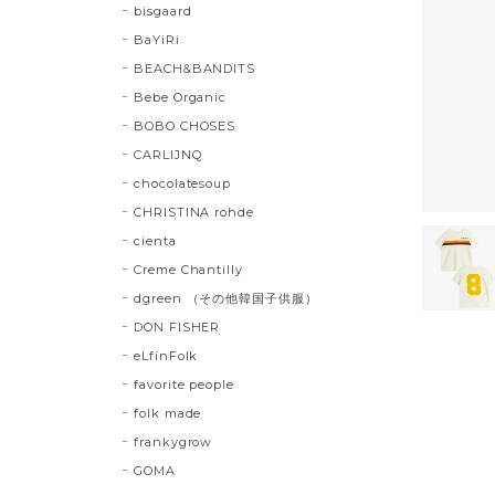
bisgaard
BaYiRi
BEACH&BANDITS
Bebe Organic
BOBO CHOSES
CARLIJNQ
chocolatesoup
CHRISTINA rohde
cienta
Creme Chantilly
dgreen （その他韓国子供服）
DON FISHER
eLfinFolk
favorite people
folk made
frankygrow
GOMA